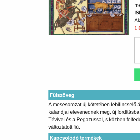
me
I
Ak
1 
Fülszöveg
A mesesorozat új kötetében lebilincselő á
kalandjai elevenednek meg, új fordításba
Tévivel és a Pegazussal, s közben felfe
változtatott fiú.
Kapcsolódó termékek