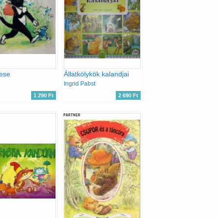
ese
Állatkölykök kalandjai
Ingrid Pabst
1 290 Ft
2 690 Ft
PARTNER