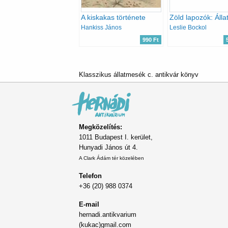
A kiskakas története
Hankiss János
Leslie Bockol
990 Ft
Klasszikus állatmesék c. antikvár könyv
Megközelítés:
1011 Budapest I. kerület,
Hunyadi János út 4.
A Clark Ádám tér közelében
Telefon
+36 (20) 988 0374
E-mail
hernadi.antikvarium
(kukac)gmail.com