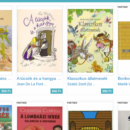
PARTNER
Öreg Billy varázslatos völgye
A tücsök és a hangya (Jean Effel rajzaival)
Klasszikus állatmesék
Boribo
Jean De La Fontaine
Szabó Zsolt (Szerk.)
Marék 
950 Ft
840 Ft
990 Ft
PARTNER
PARTNER
PARTNER