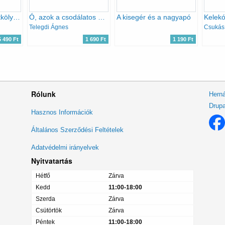
Zöld lapozók: Állatkölykök + Egy fa élete + A kertben + Az öt érzékszerv
Ó, azok a csodálatos állatok! - Mesélnek a házi kedvencek
A kisegér és a nagyapó
Kelekó
Telegdi Ágnes
5 490 Ft
1 690 Ft
1 190 Ft
Rólunk
Herná
Drupa
Lábléc
Hasznos Információk
menü
Általános Szerződési Feltételek
Adatvédelmi irányelvek
Nyitvatartás
Hétfő
Zárva
Kedd
11:00-18:00
Szerda
Zárva
Csütörtök
Zárva
Péntek
11:00-18:00