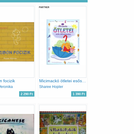
PARTNER
n focizik
Micimackó ötletei esős délutánokra
Veronika
Sharee Hopler
2 290 Ft
1 390 Ft