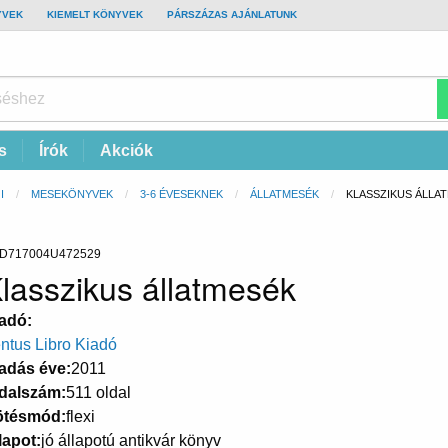
YVEK
KIEMELT KÖNYVEK
PÁRSZÁZAS AJÁNLATUNK
s
Írók
Akciók
I
MESEKÖNYVEK
3-6 ÉVESEKNEK
ÁLLATMESÉK
CURRENT:
KLASSZIKUS ÁLLA
D717004U472529
lasszikus állatmesék
adó
ntus Libro Kiadó
adás éve
2011
dalszám
511 oldal
ötésmód
flexi
lapot
jó állapotú antikvár könyv