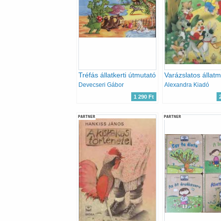
Tréfás állatkerti útmutató
Varázslatos állat
Devecseri Gábor
Alexandra Kiadó
1 290 Ft
PARTNER
PARTNER