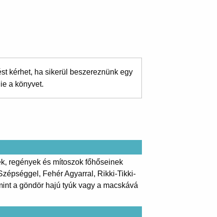
ést kérhet, ha sikerül beszereznünk egy
ie a könyvet.
sék, regények és mítoszok főhőseinek
zépséggel, Fehér Agyarral, Rikki-Tikki-
mint a göndör hajú tyúk vagy a macskává