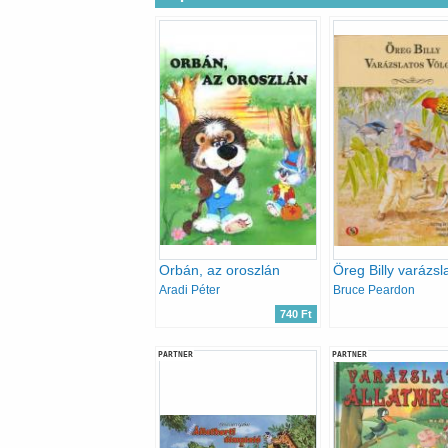
Orbán, az oroszlán
Aradi Péter
Bruce Peardon
740 Ft
PARTNER
PARTNER