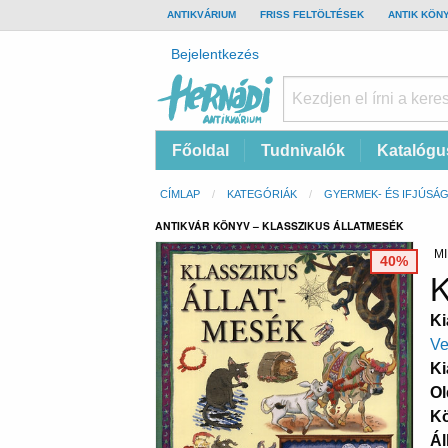
TOP
ANTIKVÁRIUM
FRISS FELTÖLTÉSEK
ANTIK KÖN
BAR
Felhasználói
Bejelentkezés
fiók
menüje
Hernádi
Fő
Főoldal
Tudnivalók
Katalógu
Antikvárium
navigáció
Online
Morzsa
CÍMLAP
KATEGÓRIÁK
GYERMEK- ÉS IFJÚSÁG
antikvárium
ANTIKVÁR KÖNYV – KLASSZIKUS ÁLLATMESÉK
MI
40%
K
Ki
Ve
Ki
Ol
K
Ál