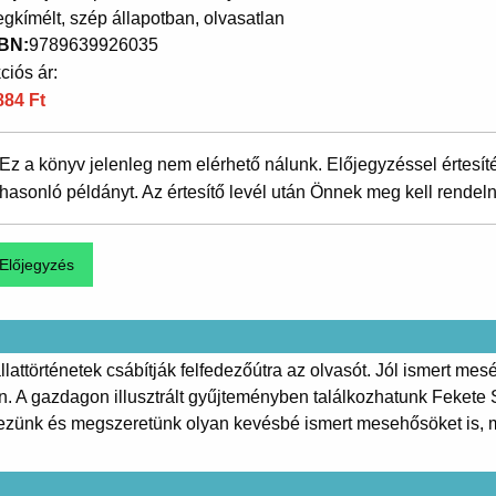
gkímélt, szép állapotban, olvasatlan
SBN
9789639926035
ciós ár:
884 Ft
Ez a könyv jelenleg nem elérhető nálunk. Előjegyzéssel értesít
hasonló példányt. Az értesítő levél után Önnek meg kell rendeln
llattörténetek csábítják felfedezőútra az olvasót. Jól ismert me
n. A gazdagon illusztrált gyűjteményben találkozhatunk Fekete S
dezünk és megszeretünk olyan kevésbé ismert mesehősöket is, 