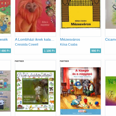
mesék
A Lombházi ikrek kalandjai a vadonban - 8. Móka a majommal
Mézesváros
Cicam
Cressida Cowell
Kósa Csaba
2 490 Ft
1 100 Ft
990 Ft
PARTNER
PARTNER