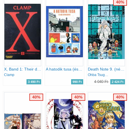
40%
X, Band 1: Their destiny was foreordained. 1999
A hatodik tusa (és más képregények)
Death Note 9. (német)
Clamp
Ohba Tsugumi Takeshi Obata
4 040 Ft
3 490 Ft
990 Ft
2 424 Ft
40%
40%
40%