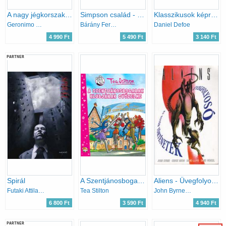
A nagy jégkorszak - Képregény
Simpson család - Képregénykavalkád
Klasszikusok képregényben - Robinson Crusoe [képregény]
Geronimo Stilton
Bárány Ferenc (szerk.)
Daniel Defoe
4 990 Ft
5 490 Ft
3 140 Ft
PARTNER
Spirál
A Szentjánosbogarak Klubjának győzelme
Aliens - Üvegfolyosó és egyéb történetek
Futaki Attila; Nikolényi Gergely
Tea Stilton
John Byrne, Dixon, David Lloyd, - David Wenzel
6 800 Ft
3 590 Ft
4 940 Ft
PARTNER