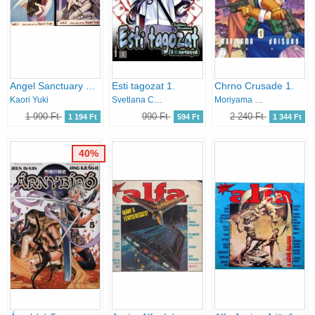
Angel Sanctuary 1-2. (angol)
Esti tagozat 1.
Chrno Crusade 1.
Kaori Yuki
Svetlana Chmakova
Moriyama Daisuke
1 990 Ft
990 Ft
2 240 Ft
1 194 Ft
594 Ft
1 344 Ft
40%