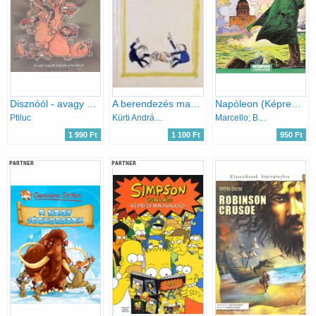
Disznóól - avagy hogyan tálaljuk a moslékot
A berendezés marad!
Napóleon (Képregény)
Ptiluc
Kürti András/ Sajdik Ferenc
Marcello; Buzzelli; Manara
1 990 Ft
1 100 Ft
950 Ft
PARTNER
PARTNER