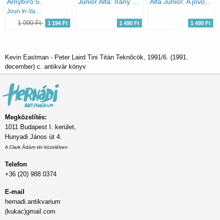
Árnybíró 5.
Junior Alfa: Irány a fénysebesség! (1989. június)
Alfa Junior: A jövő állatai (1989. április)
Joun In-Van; Jang Kjung-Il
1 990 Ft
1 194 Ft
1 490 Ft
1 490 Ft
Kevin Eastman - Peter Laird Tini Titán Teknőcök, 1991/6. (1991.
december) c. antikvár könyv
Megközelítés:
1011 Budapest I. kerület,
Hunyadi János út 4.
A Clark Ádám tér közelében
Telefon
+36 (20) 988 0374
E-mail
hernadi.antikvarium
(kukac)gmail.com