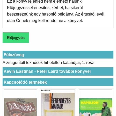
Ez a könyv jelenleg nem elérhető nálunk.
Előjegyzéssel értesítést kérhet, ha sikerül
beszereznünk egy hasonló példányt. Az értesítő levél
után Önnek meg kell rendelnie a könyvet.
Fülszöveg
A zsugorított teknőcök hihetetlen kalandjai, 1. rész
Kevin Eastman - Peter Laird további könyvei
Kapcsolódó termékek
PARTNER