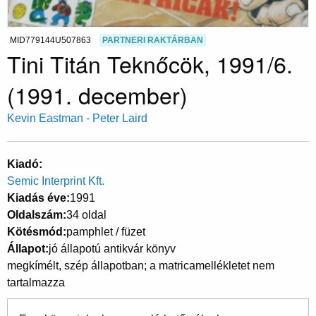
MID779144U507863
PARTNERI RAKTÁRBAN
Tini Titán Teknőcök, 1991/6.
(1991. december)
Kevin Eastman - Peter Laird
Kiadó
Semic Interprint Kft.
Kiadás éve
1991
Oldalszám
34 oldal
Kötésmód
pamphlet / füzet
Állapot
jó állapotú antikvár könyv
megkímélt, szép állapotban; a matricamellékletet nem
tartalmazza