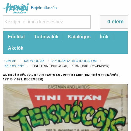
Felhasználói
Bejelentkezés
fiók
menüje
0 elem
Fő
Főoldal
Tudnivalók
Katalógus
Írók
navigáció
Akciók
Morzsa
CÍMLAP
KATEGÓRIÁK
SZÓRAKOZTATÓ IRODALOM
KÉPREGÉNY
CURRENT:
TINI TITÁN TEKNŐCÖK, 1991/6. (1991. DECEMBER)
ANTIKVÁR KÖNYV – KEVIN EASTMAN - PETER LAIRD TINI TITÁN TEKNŐCÖK,
1991/6. (1991. DECEMBER)