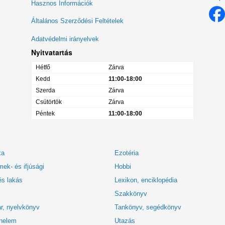
Lábléc
Hasznos Információk
menü
Általános Szerződési Feltételek
Adatvédelmi irányelvek
Nyitvatartás
Hétfő
Zárva
Kedd
11:00-18:00
Szerda
Zárva
Csütörtök
Zárva
Péntek
11:00-18:00
ka
Ezotéria
ek- és ifjúsági
Hobbi
és lakás
Lexikon, enciklopédia
Szakkönyv
r, nyelvkönyv
Tankönyv, segédkönyv
nelem
Utazás