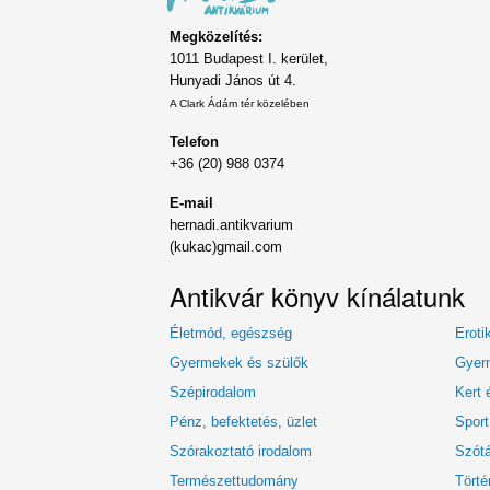
Megközelítés:
1011 Budapest I. kerület,
Hunyadi János út 4.
A Clark Ádám tér közelében
Telefon
+36 (20) 988 0374
E-mail
hernadi.antikvarium
(kukac)gmail.com
Antikvár könyv kínálatunk
Életmód, egészség
Eroti
Gyermekek és szülők
Gyerm
Szépirodalom
Kert 
Pénz, befektetés, üzlet
Sport
Szórakoztató irodalom
Szótá
Természettudomány
Törté