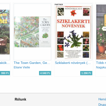
PARTNER
Ötletek és tippek lakókertekhez //Pihenőhelyek, teraszok, udvarok és más zöld terek//
The Town Garden, Getting to know it improving it and enjoying it
Sziklakerti növények (Növénykalauz)
Több m
Eliane Vielle
Nagykut
990 Ft
4 040 Ft
1 290 Ft
Rólunk
Herná
Drupa