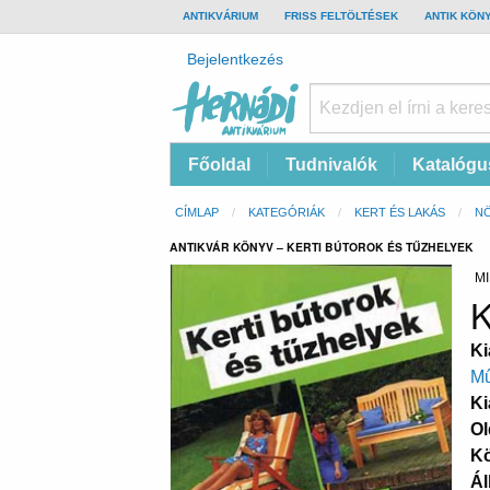
TOP
ANTIKVÁRIUM
FRISS FELTÖLTÉSEK
ANTIK KÖN
BAR
Felhasználói
Bejelentkezés
fiók
menüje
Hernádi
Fő
Főoldal
Tudnivalók
Katalógu
Antikvárium
navigáció
Online
Morzsa
CÍMLAP
KATEGÓRIÁK
KERT ÉS LAKÁS
NÖ
antikvárium
ANTIKVÁR KÖNYV – KERTI BÚTOROK ÉS TŰZHELYEK
MI
K
Ki
Mű
Ki
Ol
K
Ál