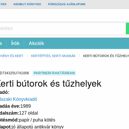
YVEK
KIEMELT KÖNYVEK
PÁRSZÁZAS AJÁNLATUNK
s
Írók
Akciók
VÉNY ÉS KERT
KERTÉPÍTÉS, KERTI MUNKÁK
CURRENT:
KERTI BÚTOROK ÉS TŰZHEL
D734325U741006
PARTNERI RAKTÁRBAN
erti bútorok és tűzhelyek
adó
szaki Könyvkiadó
adás éve
1989
dalszám
127 oldal
ötésmód
papír / puha kötés
lapot
jó állapotú antikvár könyv