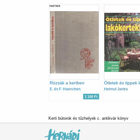
PARTNER
Rózsák a kertben
E. és F. Haenchen
Helmut Jantra
1 100 Ft
Kerti bútorok és tűzhelyek c. antikvár könyv