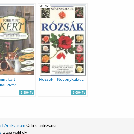
PARTNER
int kert
Rózsák - Növénykalauz
asi Viktor
1 990 Ft
1 690 Ft
di Antikvárium
Online antikvárium
l
alapú webhely