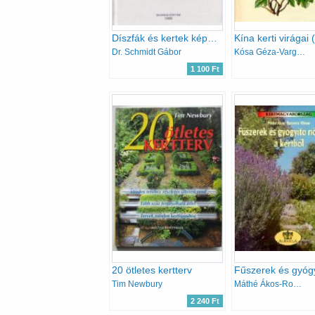
Díszfák és kertek képekben
Dr. Schmidt Gábor
Kósa Géza-Varga Emma
1 100 Ft
20 ötletes kertterv
Tim Newbury
Máthé Ákos-Romváry Vilmos
2 240 Ft