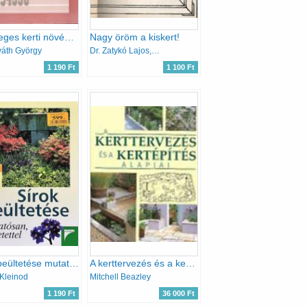
Különleges kerti növények
Nagy öröm a kiskert!
váth György
Dr. Zatykó Lajos, Zatykóné dr. Draskóczy Erzsébet
1 190 Ft
1 100 Ft
Sírok beültetése mutatósan, szeretettel
A kerttervezés és a kertépítés alapjai
 Kleinod
Mitchell Beazley
1 190 Ft
36 000 Ft