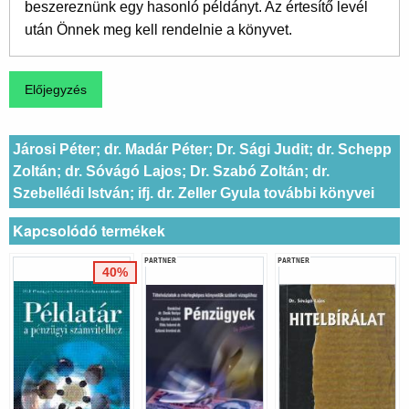
beszereznünk egy hasonló példányt. Az értesítő levél
után Önnek meg kell rendelnie a könyvet.
Járosi Péter; dr. Madár Péter; Dr. Sági Judit; dr. Schepp
Zoltán; dr. Sóvágó Lajos; Dr. Szabó Zoltán; dr.
Szebellédi István; ifj. dr. Zeller Gyula további könyvei
Kapcsolódó termékek
PARTNER
PARTNER
40%