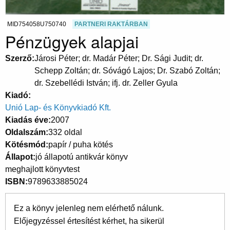
MID754058U750740
PARTNERI RAKTÁRBAN
Pénzügyek alapjai
Szerző
Járosi Péter; dr. Madár Péter; Dr. Sági Judit; dr.
Schepp Zoltán; dr. Sóvágó Lajos; Dr. Szabó Zoltán;
dr. Szebellédi István; ifj. dr. Zeller Gyula
Kiadó
Unió Lap- és Könyvkiadó Kft.
Kiadás éve
2007
Oldalszám
332 oldal
Kötésmód
papír / puha kötés
Állapot
jó állapotú antikvár könyv
meghajlott könyvtest
ISBN
9789633885024
Ez a könyv jelenleg nem elérhető nálunk.
Előjegyzéssel értesítést kérhet, ha sikerül