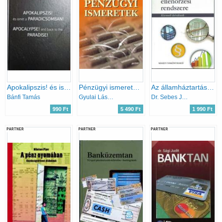
Apokalipszis! és ismét a Paradicsomban (Apocalypse! and back to the Paradise)
Pénzügyi ismeretek a mérlegképes könyvelők vizsgáihoz
Az államháztartás pénzügyi ellenőrzési rendszere
Bánfi Tamás
Gyulai László; Illés Ivánné; Paróczai Péterné
Dr. Sebes József
990 Ft
5 490 Ft
1 990 Ft
PARTNER
PARTNER
PARTNER