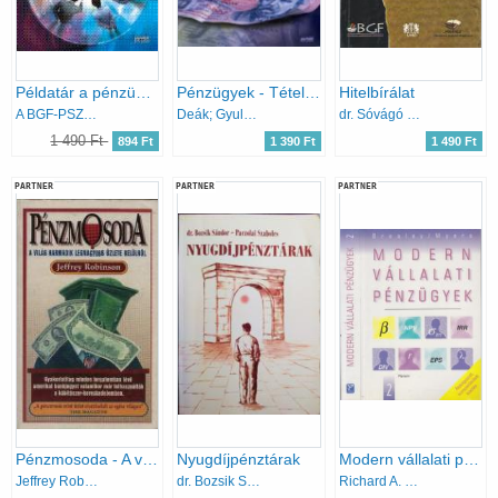
Példatár a pénzügyi számvitelhez
Pénzügyek - Tételvázlatok a mérlegképes könyvelők szóbeli vizsgáihoz
Hitelbírálat
A BGF-PSZF Karának oktatói
Deák; Gyulai László; Benkő Tiborné
dr. Sóvágó Lajos
1 490 Ft
894 Ft
1 390 Ft
1 490 Ft
PARTNER
PARTNER
PARTNER
Pénzmosoda - A világ harmadik legnagyobb üzlete belülről
Nyugdíjpénztárak
Modern vállalati pénzügyek 2. (7. új, átdolgozott kiadás)
Jeffrey Robinson
dr. Bozsik Sándor - Paczolai Szabolcs
Richard A. Brealey - Stewart C. Myers