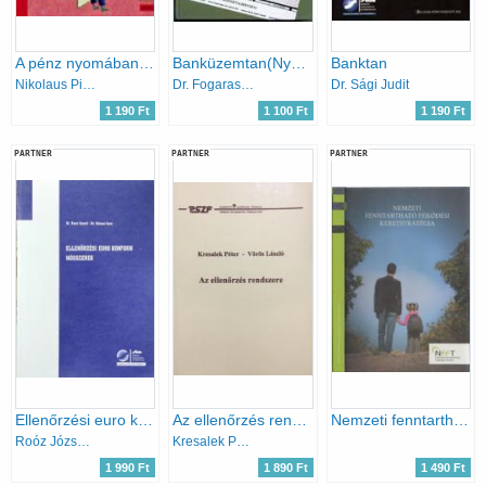
A pénz nyomában - Gazdaságtörténet diákoknak
Banküzemtan(Nyugati pénzintézetek működése-bankügyletek)
Banktan
Nikolaus Piper
Dr. Fogaras István
Dr. Sági Judit
1 190 Ft
1 100 Ft
1 190 Ft
PARTNER
PARTNER
PARTNER
Ellenőrzési euro konform módszerek
Az ellenőrzés rendszere
Nemzeti fenntartható fejlődési keretstratégia 2013
Roóz József, Sztanó Imre
Kresalek Péter, Vörös László
1 990 Ft
1 890 Ft
1 490 Ft