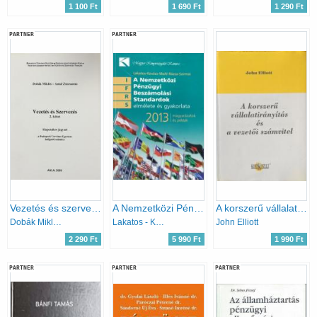
1 100 Ft
1 690 Ft
1 290 Ft
PARTNER
PARTNER
Vezetés és szervezés 2. kötet (alapszakos jegyzet)
A Nemzetközi Pénzügyi Beszámolási Standardok elmélete és gyakorlata, 2013 - Magyarázatok és példák
A korszerű vállalatirányítás és vezetői számvitel
Dobák Miklós - Antal Zsuzsanna
Lakatos - Kovács - Mohl - Rózsa - Szirmai
John Elliott
2 290 Ft
5 990 Ft
1 990 Ft
PARTNER
PARTNER
PARTNER