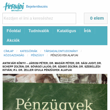
Felhasználói
Bejelentkezés
fiók
menüje
0 elem
Fő
Főoldal
Tudnivalók
Katalógus
Írók
navigáció
Akciók
Morzsa
CÍMLAP
KATEGÓRIÁK
TÁRSADALOMTUDOMÁNY
KÖZGAZDASÁG
PÉNZÜGY
CURRENT:
PÉNZÜGYEK ALAPJAI
ANTIKVÁR KÖNYV – JÁROSI PÉTER; DR. MADÁR PÉTER; DR. SÁGI JUDIT; DR.
SCHEPP ZOLTÁN; DR. SÓVÁGÓ LAJOS; DR. SZABÓ ZOLTÁN; DR. SZEBELLÉDI
ISTVÁN; IFJ. DR. ZELLER GYULA PÉNZÜGYEK ALAPJAI