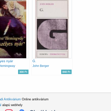
yes nyár
G.
 Hemingway
John Berger
300 Ft
840 Ft
di Antikvárium
Online antikvárium
l
alapú webhely