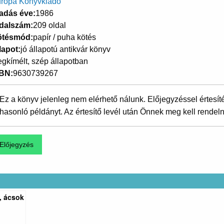
rópa Könyvkiadó
adás éve
1986
dalszám
209 oldal
ötésmód
papír / puha kötés
lapot
jó állapotú antikvár könyv
gkímélt, szép állapotban
SBN
9630739267
Ez a könyv jelenleg nem elérhető nálunk. Előjegyzéssel értesít
hasonló példányt. Az értesítő levél után Önnek meg kell rendeln
t, ácsok