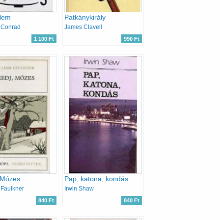
lem
Patkánykirály
 Conrad
James Clavell
1 100 Ft
990 Ft
 Mózes
Pap, katona, kondás
 Faulkner
Irwin Shaw
840 Ft
840 Ft