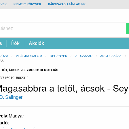
YVEK
KIEMELT KÖNYVEK
PÁRSZÁZAS AJÁNLATUNK
s
Írók
Akciók
RÓZA
VILÁGIRODALOM
REGÉNYEK
20. SZÁZAD
ANGOLSZÁSZ
ÁS
ETŐT, ÁCSOK - SEYMOUR: BEMUTATÁS
D715919U802311
agasabbra a tetőt, ácsok - Se
 D. Salinger
elv
Magyar
adó