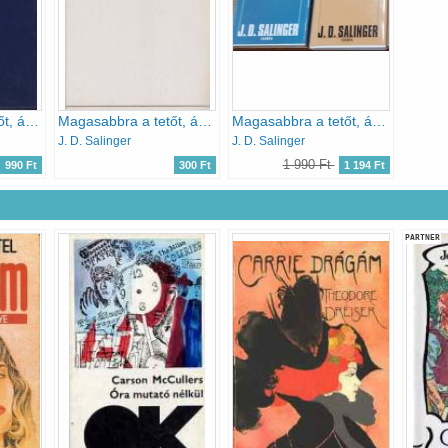
Magasabbra a tetőt, ácsok! - Seymour: Bemutatás
Magasabbra a tetőt, ácsok-Seymour: Bemutatás
Magasabbra a tetőt, ácsok - Seymour: bemutatás + Franny és Zooey /2könyv/
J. D. Salinger
J. D. Salinger
1 990 Ft
990 Ft
300 Ft
1 194 Ft
PARTNER