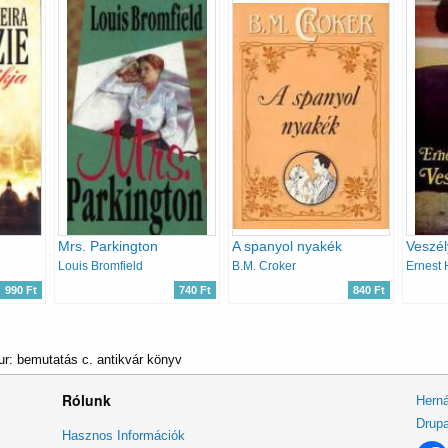
Mrs. Parkington
A spanyol nyakék
Veszél
Louis Bromfield
B.M. Croker
Ernest
990 Ft
740 Ft
840 Ft
ur: bemutatás c. antikvár könyv
Rólunk
Herná
Drupa
Lábléc
Hasznos Információk