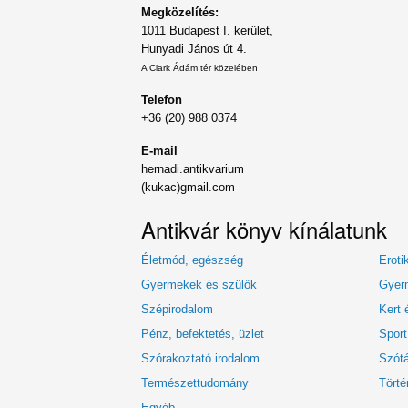
Megközelítés:
1011 Budapest I. kerület,
Hunyadi János út 4.
A Clark Ádám tér közelében
Telefon
+36 (20) 988 0374
E-mail
hernadi.antikvarium
(kukac)gmail.com
Antikvár könyv kínálatunk
Életmód, egészség
Eroti
Gyermekek és szülők
Gyerm
Szépirodalom
Kert 
Pénz, befektetés, üzlet
Sport
Szórakoztató irodalom
Szótá
Természettudomány
Törté
Egyéb