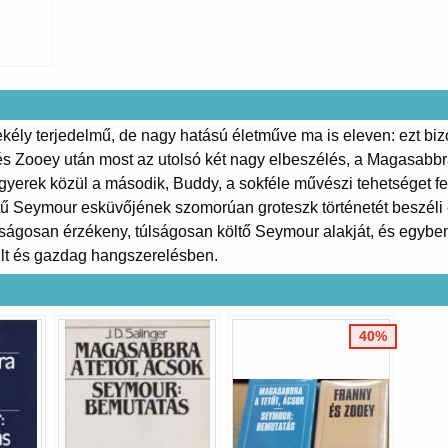
sekély terjedelmű, de nagy hatású életműve ma is eleven: ezt biz
s Zooey után most az utolsó két nagy elbeszélés, a Magasabbr
gyerek közül a második, Buddy, a sokféle művészi tehetséget fel
letű Seymour esküvőjének szomorúan groteszk történetét beszél
lságosan érzékeny, túlságosan költő Seymour alakját, és egyben
ult és gazdag hangszerelésben.
40%