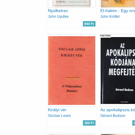
Nyúlketrec
John Updike
John Knittel
840 Ft
PARTNER
Királyi vér
Sinclair Lewis
Gérard Bodson
300 Ft