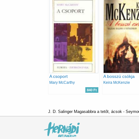
A csoport
A bosszú csókja
Mary McCarthy
Keira McKenzie
840 Ft
J. D. Salinger Magasabbra a tetőt, ácsok - Seymo