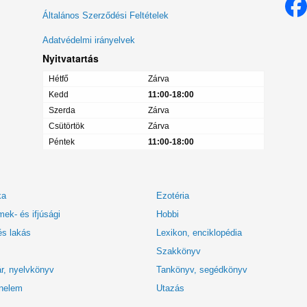
menü
Általános Szerződési Feltételek
Adatvédelmi irányelvek
Nyitvatartás
Hétfő
Zárva
Kedd
11:00-18:00
Szerda
Zárva
Csütörtök
Zárva
Péntek
11:00-18:00
ka
Ezotéria
ek- és ifjúsági
Hobbi
és lakás
Lexikon, enciklopédia
Szakkönyv
r, nyelvkönyv
Tankönyv, segédkönyv
nelem
Utazás