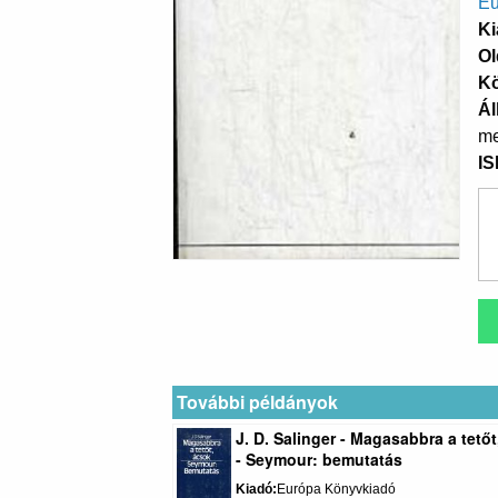
Eu
Ki
Ol
K
Ál
me
I
További példányok
J. D. Salinger - Magasabbra a tető
- Seymour: bemutatás
Kiadó
Európa Könyvkiadó