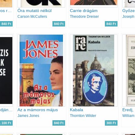
El-hakim - Egy orvos regénye
Óra mutató nélkül
Carrie drágám
Győze
Carson McCullers
Theodore Dreiser
Joseph
840 Ft
840 Ft
840 Ft
Az apokalipszis kódjának megfejtése
Az a mámoros május
Kabala
Eredj,
James Jones
Thornton Wilder
William
1 100 Ft
840 Ft
300 Ft