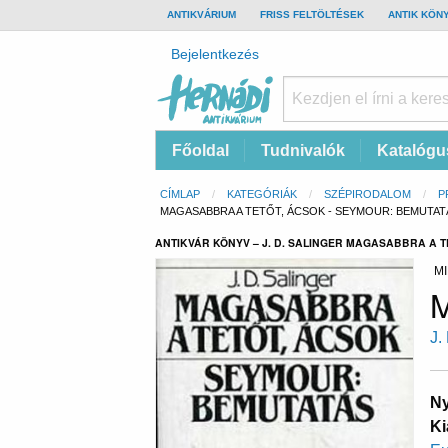
TOP
ANTIKVÁRIUM
FRISS FELTÖLTÉSEK
ANTIK KÖN
BAR
Felhasználói
Bejelentkezés
fiók
menüje
Hernádi
Fő
Főoldal
Tudnivalók
Katalógu
Antikvárium
navigáció
Online
Morzsa
CÍMLAP
KATEGÓRIÁK
SZÉPIRODALOM
P
antikvárium
CURRENT:
MAGASABBRA A TETŐT, ÁCSOK - SEYMOUR: BEMUTAT
ANTIKVÁR KÖNYV – J. D. SALINGER MAGASABBRA A T
MI
M
J.
Ny
Ki