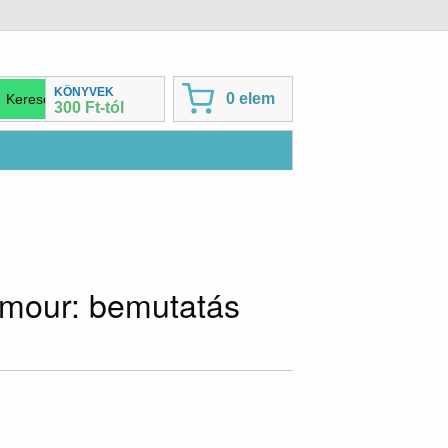
KÖNYVEK
0 elem
300 Ft-tól
ymour: bemutatás