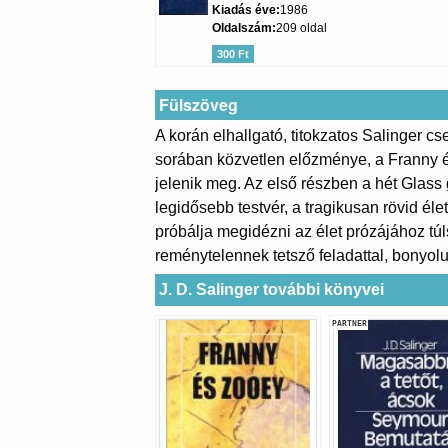
Kiadás éve
1986
Oldalszám
209 oldal
300 Ft
Fülszöveg
A korán elhallgató, titokzatos Salinger c
sorában közvetlen előzménye, a Franny é
jelenik meg. Az első részben a hét Glass 
legidősebb testvér, a tragikusan rövid é
próbálja megidézni az élet prózájához tú
reménytelennek tetsző feladattal, bonyol
J. D. Salinger további könyvei
PARTNER