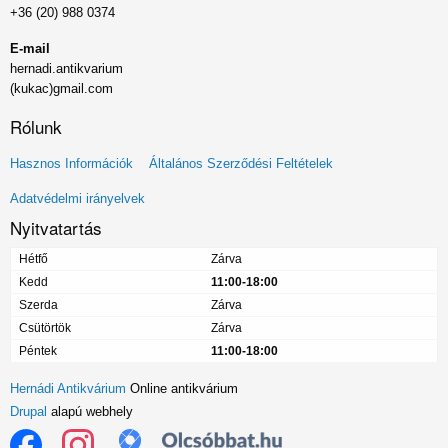
+36 (20) 988 0374
E-mail
hernadi.antikvarium
(kukac)gmail.com
Rólunk
Lábléc
Hasznos Információk
Általános Szerződési Feltételek
menü
Adatvédelmi irányelvek
Nyitvatartás
Hétfő
Zárva
Kedd
11:00-18:00
Szerda
Zárva
Csütörtök
Zárva
Péntek
11:00-18:00
Hernádi Antikvárium
Online antikvárium
Drupal
alapú webhely