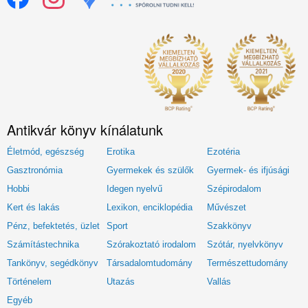
Antikvár könyv kínálatunk
Életmód, egészség
Erotika
Ezotéria
Gasztronómia
Gyermekek és szülők
Gyermek- és ifjúsági
Hobbi
Idegen nyelvű
Szépirodalom
Kert és lakás
Lexikon, enciklopédia
Művészet
Pénz, befektetés, üzlet
Sport
Szakkönyv
Számítástechnika
Szórakoztató irodalom
Szótár, nyelvkönyv
Tankönyv, segédkönyv
Társadalomtudomány
Természettudomány
Történelem
Utazás
Vallás
Egyéb