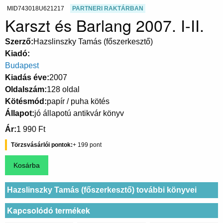
MID743018U621217
PARTNERI RAKTÁRBAN
Karszt és Barlang 2007. I-II.
Szerző
Hazslinszky Tamás (főszerkesztő)
Kiadó
Budapest
Kiadás éve
2007
Oldalszám
128 oldal
Kötésmód
papír / puha kötés
Állapot
jó állapotú antikvár könyv
Ár
1 990 Ft
Törzsvásárlói pontok
199
Hazslinszky Tamás (főszerkesztő) további könyvei
Kapcsolódó termékek