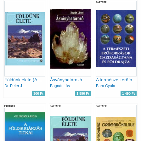
PARTNER
Földünk élete (A Föld enciklopédiája)
Ásványhatározó
A természeti erőforrások gazdaságtana és földrajza
Dr. Peter J. Smith - Kékes Mária
Bognár László
Bora Gyula-Korompai Attila
300 Ft
1 990 Ft
1 490 Ft
PARTNER
PARTNER
PARTNER