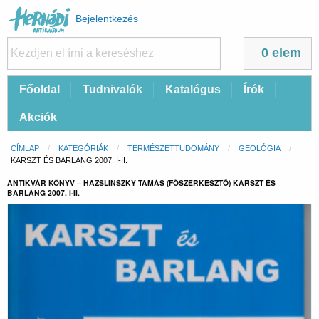
Felhasználói
Bejelentkezés
fiók
menüje
0 elem
Fő
Főoldal
Tudnivalók
Katalógus
Írók
navigáció
Akciók
Morzsa
CÍMLAP
KATEGÓRIÁK
TERMÉSZETTUDOMÁNY
GEOLÓGIA
CURRENT:
KARSZT ÉS BARLANG 2007. I-II.
ANTIKVÁR KÖNYV – HAZSLINSZKY TAMÁS (FŐSZERKESZTŐ) KARSZT ÉS
BARLANG 2007. I-II.