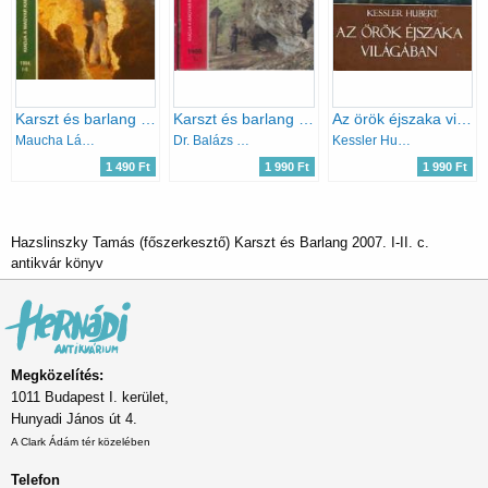
Karszt és barlang 1994/I-II.
Karszt és barlang 1986/I-II.
Az örök éjszaka világában
Maucha László (szerk.)
Dr. Balázs Dénes (főszerk.)
Kessler Hubert
1 490 Ft
1 990 Ft
1 990 Ft
Hazslinszky Tamás (főszerkesztő) Karszt és Barlang 2007. I-II. c.
antikvár könyv
Megközelítés:
1011 Budapest I. kerület,
Hunyadi János út 4.
A Clark Ádám tér közelében
Telefon