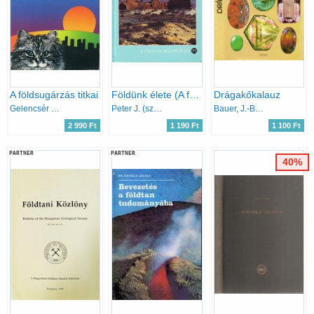
A földsugárzás titkai
Földünk élete (A föld enciklopédiája)
Drágakőkalauz
Gelencsér László
Peter J. (szerk.) Smith
Bauer, J.-Bouska, V.-Tvrz, F.
2 990 Ft
1 190 Ft
1 100 Ft
PARTNER
PARTNER
40%