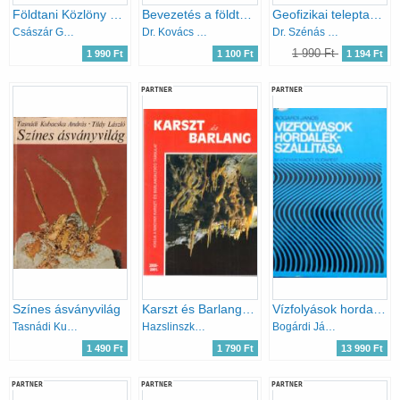
Földtani Közlöny Vol. 128. Nos. 2-3. - Bulletin of the Hungarian Geological Society
Bevezetés a földtan tudományába
Geofizikai teleptan (A geofizikai kutatómódszerek alkalmazása)
Császár Géza (főszerk.)
Dr. Kovács József
Dr. Szénás György
1 990 Ft
1 990 Ft
1 100 Ft
1 194 Ft
PARTNER
PARTNER
Színes ásványvilág
Karszt és Barlang 2000-2001. évf.
Vízfolyások hordalékszállítása
Tasnádi Kubacska A.-Tildy L.
Hazslinszky Tamás
Bogárdi János
1 490 Ft
1 790 Ft
13 990 Ft
PARTNER
PARTNER
PARTNER