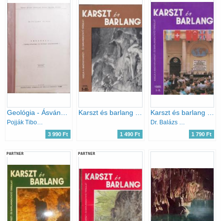
Geológia - Ásvány-kőzettani és földtani alapismeretek
Karszt és barlang 1979. I-II. (egy kötetben)
Karszt és barlang 1989/I-II. (egy kötetben)
Pojják Tibor Dr.
Dr. Balázs Dénes (főszerk.)
3 990 Ft
1 490 Ft
1 790 Ft
PARTNER
PARTNER