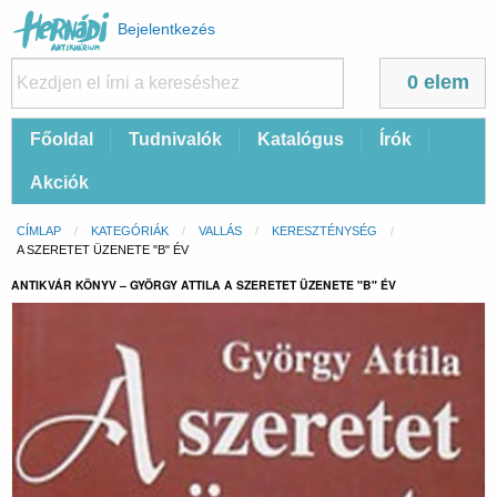
Felhasználói
Bejelentkezés
fiók
menüje
0 elem
Fő
Főoldal
Tudnivalók
Katalógus
Írók
navigáció
Akciók
Morzsa
CÍMLAP
KATEGÓRIÁK
VALLÁS
KERESZTÉNYSÉG
CURRENT:
A SZERETET ÜZENETE "B" ÉV
ANTIKVÁR KÖNYV – GYÖRGY ATTILA A SZERETET ÜZENETE "B" ÉV