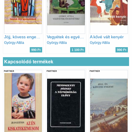
Jöjj, kövess engem- Szentek élete gyermekeknek
Vegyétek és egyétek!
A kővé vált kenyér
György Attila
György Attila
György Attila
990 Ft
1 100 Ft
990 Ft
Kapcsolódó termékek
PARTNER
PARTNER
PARTNER