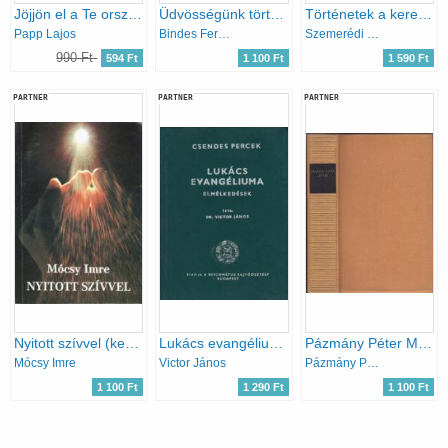
Jöjjön el a Te országod
Üdvösségünk története I. (Isten népe)
Történetek a keresztény léleknek
Papp Lajos
Bindes Ferenc
Szemerédi Fanni (szerk.)
990 Ft
594 Ft
1 100 Ft
1 590 Ft
PARTNER
PARTNER
PARTNER
Nyitott szívvel (keresztény világnézet - keresztény lelki élet)
Lukács evangéliuma (Csendes percek)
Pázmány Péter Művei (magyar remekírók)
Mócsy Imre
Victor János
Pázmány Péter
1 100 Ft
1 290 Ft
1 100 Ft