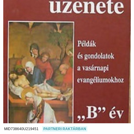
MID738640U219451
PARTNERI RAKTÁRBAN