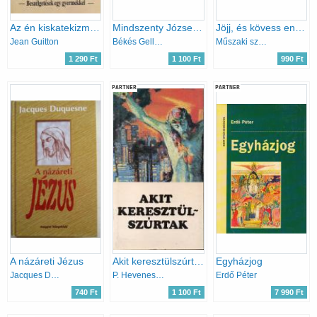
Az én kiskatekizmusom
Mindszenty József a népbíróság előtt
Jöjj, és kövess engem!
Jean Guitton
Békés Gellért-Dr. Varga László
Műszaki szerk.: Tiszai Tibor-Karay Tivadar
1 290 Ft
1 100 Ft
990 Ft
PARTNER
PARTNER
A názáreti Jézus
Akit keresztülszúrtak
Egyházjog
Jacques Duquesne
P. Hevenesi János
Erdő Péter
740 Ft
1 100 Ft
7 990 Ft