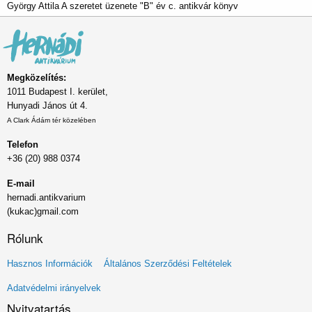
György Attila A szeretet üzenete "B" év c. antikvár könyv
Megközelítés:
1011 Budapest I. kerület,
Hunyadi János út 4.
A Clark Ádám tér közelében
Telefon
+36 (20) 988 0374
E-mail
hernadi.antikvarium
(kukac)gmail.com
Rólunk
Lábléc
Hasznos Információk
Általános Szerződési Feltételek
menü
Adatvédelmi irányelvek
Nyitvatartás