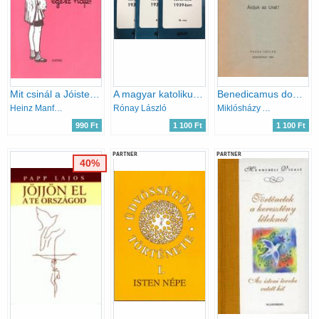
Mit csinál a Jóisten egész nap?
A magyar katolikus egyház története 1939-ben I-III.
Benedicamus domino Áldjuk az Urat!
Heinz Manfred Schulz
Rónay László
Miklósházy Attila
990 Ft
1 100 Ft
1 100 Ft
PARTNER
PARTNER
40%