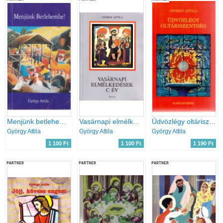
Menjünk betlehembe! - Adventi és karácsonyi gondolatok
Vasárnapi elmélkedések C év
Üdvözlégy oltáriszentség
György Attila
György Attila
György Attila
1 100 Ft
1 100 Ft
1 190 Ft
PARTNER
PARTNER
PARTNER