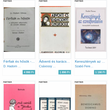
PARTNER
PARTNER
PARTNER
Férfiak és hősök - a schweizi reformatio és annak áldásai
Ádventi és karácsonyi elmélkedések
Keresztények az ezredfordulón
D. Hadorn Vilmos
Csávossy Elemér
Szabó Ferenc
4 990 Ft
1 890 Ft
1 190 Ft
PARTNER
PARTNER
PARTNER