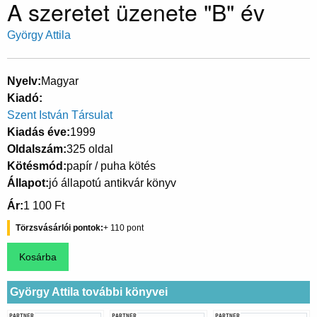
A szeretet üzenete "B" év
György Attila
Nyelv
Magyar
Kiadó
Szent István Társulat
Kiadás éve
1999
Oldalszám
325 oldal
Kötésmód
papír / puha kötés
Állapot
jó állapotú antikvár könyv
Ár
1 100 Ft
Törzsvásárlói pontok
110
György Attila további könyvei
PARTNER
PARTNER
PARTNER