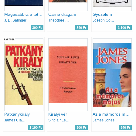
Magasabbra a tetőt, ácsok - Seymour: bemutatás
Carrie drágám
Győzelem
J. D. Salinger
Theodore Dreiser
Joseph Conrad
300 Ft
840 Ft
1 100 Ft
PARTNER
Patkánykirály
Királyi vér
Az a mámoros május
James Clavell
Sinclair Lewis
James Jones
1 190 Ft
300 Ft
840 Ft