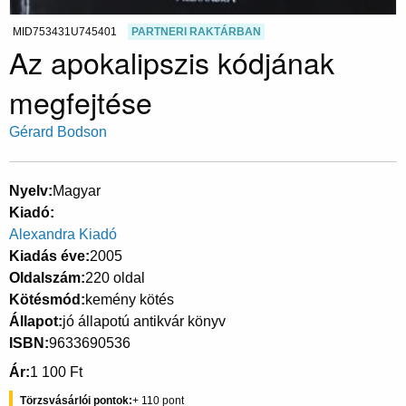
MID753431U745401
PARTNERI RAKTÁRBAN
Az apokalipszis kódjának
megfejtése
Gérard Bodson
Nyelv
Magyar
Kiadó
Alexandra Kiadó
Kiadás éve
2005
Oldalszám
220 oldal
Kötésmód
kemény kötés
Állapot
jó állapotú antikvár könyv
ISBN
9633690536
Ár
1 100 Ft
Törzsvásárlói pontok
110