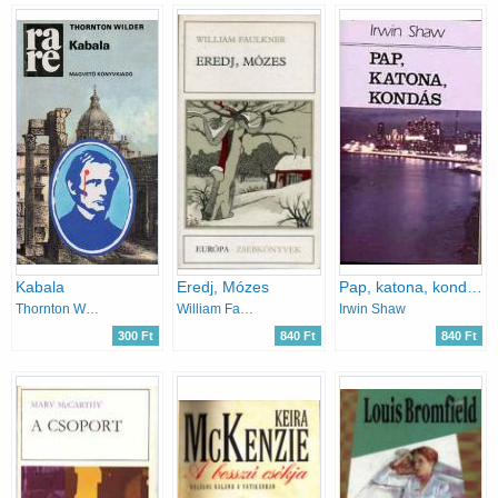
Kabala
Eredj, Mózes
Pap, katona, kondás
Thornton Wilder
William Faulkner
Irwin Shaw
300 Ft
840 Ft
840 Ft