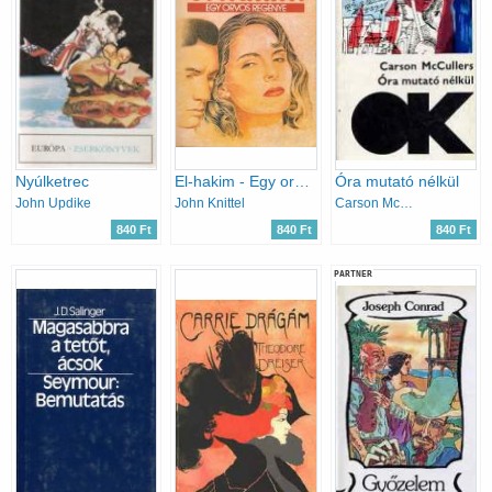
Nyúlketrec
El-hakim - Egy orvos regénye
Óra mutató nélkül
John Updike
John Knittel
Carson McCullers
840 Ft
840 Ft
840 Ft
PARTNER