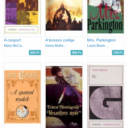
A csoport
A bosszú csókja
Mrs. Parkington
Mary McCarthy
Keira McKenzie
Louis Bromfield
840 Ft
990 Ft
740 Ft