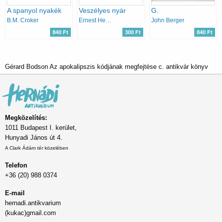
A spanyol nyakék
Veszélyes nyár
G.
B.M. Croker
Ernest Hemingway
John Berger
840 Ft
300 Ft
840 Ft
Gérard Bodson Az apokalipszis kódjának megfejtése c. antikvár könyv
Megközelítés:
1011 Budapest I. kerület,
Hunyadi János út 4.
A Clark Ádám tér közelében
Telefon
+36 (20) 988 0374
E-mail
hernadi.antikvarium
(kukac)gmail.com