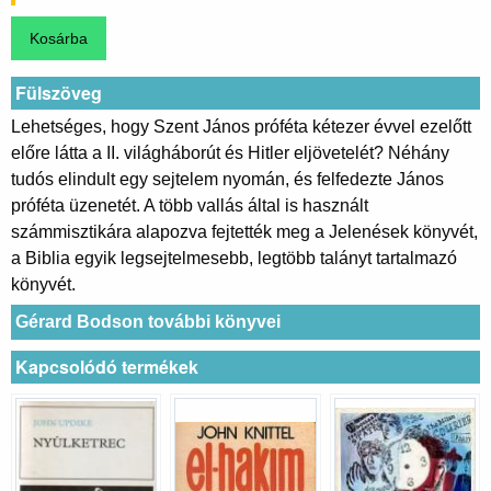
Fülszöveg
Lehetséges, hogy Szent János próféta kétezer évvel ezelőtt
előre látta a II. világháborút és Hitler eljövetelét? Néhány
tudós elindult egy sejtelem nyomán, és felfedezte János
próféta üzenetét. A több vallás által is használt
számmisztikára alapozva fejtették meg a Jelenések könyvét,
a Biblia egyik legsejtelmesebb, legtöbb talányt tartalmazó
könyvét.
Gérard Bodson további könyvei
Kapcsolódó termékek