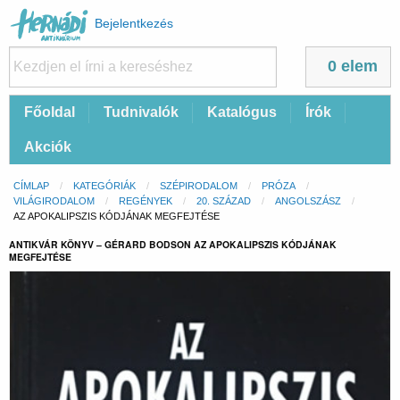
Felhasználói
Bejelentkezés
fiók
menüje
0 elem
Fő
Főoldal
Tudnivalók
Katalógus
Írók
navigáció
Akciók
Morzsa
CÍMLAP
KATEGÓRIÁK
SZÉPIRODALOM
PRÓZA
VILÁGIRODALOM
REGÉNYEK
20. SZÁZAD
ANGOLSZÁSZ
CURRENT:
AZ APOKALIPSZIS KÓDJÁNAK MEGFEJTÉSE
ANTIKVÁR KÖNYV – GÉRARD BODSON AZ APOKALIPSZIS KÓDJÁNAK
MEGFEJTÉSE