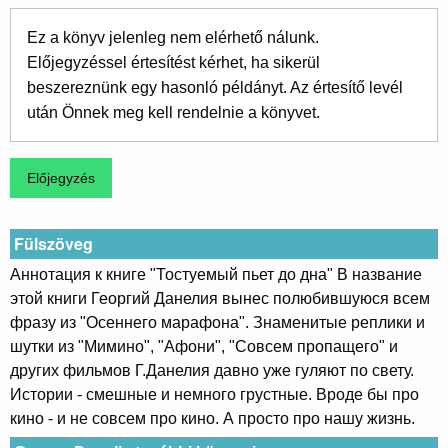
Ez a könyv jelenleg nem elérhető nálunk.
Előjegyzéssel értesítést kérhet, ha sikerül
beszereznünk egy hasonló példányt. Az értesítő levél
után Önnek meg kell rendelnie a könyvet.
Fülszöveg
Аннотация к книге "Тостуемый пьет до дна" В название
этой книги Георгий Данелия вынес полюбившуюся всем
фразу из "Осеннего марафона". Знаменитые реплики и
шутки из "Мимино", "Афони", "Совсем пропащего" и
других фильмов Г.Данелия давно уже гуляют по свету.
Истории - смешные и немного грустные. Вроде бы про
кино - и не совсем про кино. А просто про нашу жизнь.