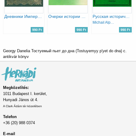
Дневники Императора Николая II (II. Miklós császár naplói)
Очерки истории русской этической мысли
Русская историческая мысль и Западная Европа (XVIII — первая половина XIX в.)
Michail Alpatov
990 Ft
990 Ft
990 Ft
Georgy Danelia Тостуемый пьет до дна (Tostuyemyy p'yet do dna) c.
antikvár könyv
Megközelítés:
1011 Budapest I. kerület,
Hunyadi János út 4.
A Clark Ádám tér közelében
Telefon
+36 (20) 988 0374
E-mail