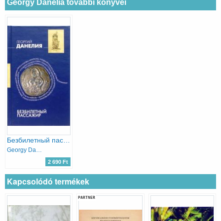
Georgy Danelia további könyvei
Безбилетный пассажир - Potyautas (orosz nyelven)
Georgy Danelia
2 690 Ft
Kapcsolódó termékek
PARTNER