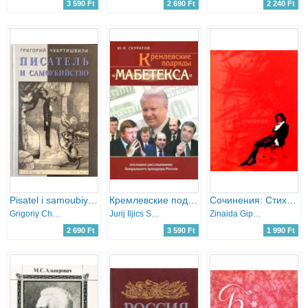
3 590 Ft
2 690 Ft
2 240 Ft
Pisatel i samoubiystvo
Кремлевские подряды Мабетекса . Последнее расследование Генерального прокурора России - Kreml szerződéseket kötött a Mabetex-szel. Az orosz főügyész legutóbbi vizsgálata
Сочинения: Стихотворения, Проза
Grigoriy Chhartishvili
Jurij Iljics Szkuratov
Zinaida Gippius
2 690 Ft
3 590 Ft
1 990 Ft