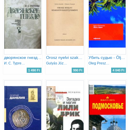
дворянское гнездо (Nemesi fészek orosz nyelven)
Orosz nyelvi szakszöveggyűjtemény (Kézirat)
Убить судью - Öljük meg a bírót! (orosz nyelven)
И. С. Тургенев, Turgenyev
Gulyás Józsefné; Schnierer Ferencné
Oleg Presznyakov, Vlagyimir Presznyakov
1 490 Ft
990 Ft
4 040 Ft