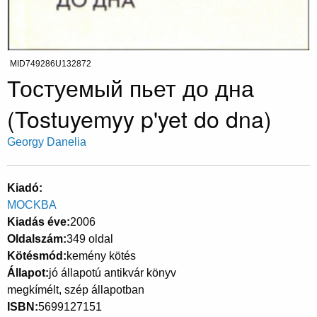
MID749286U132872
Тостуемый пьет до дна
(Tostuyemyy p'yet do dna)
Georgy Danelia
Kiadó
MOCKBA
Kiadás éve
2006
Oldalszám
349 oldal
Kötésmód
kemény kötés
Állapot
jó állapotú antikvár könyv
megkímélt, szép állapotban
ISBN
5699127151