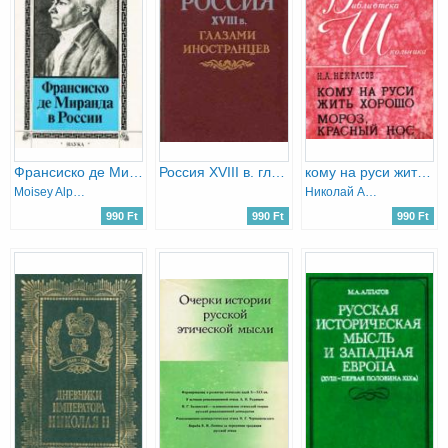
Франсиско де Миранда в России
Россия XVIII в. глазами иностранцев
кому на руси жить хорошо мороз красный нос
Moisey Alperovics (Моисей Альперович)
Николай Алексеевич Некрасов (Nyekraszov)
990 Ft
990 Ft
990 Ft