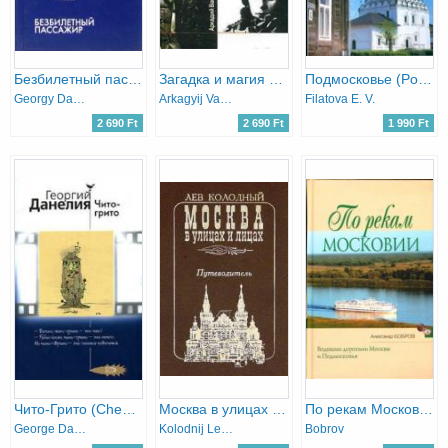
Безбилетный пассажир - Potyautas (orosz nyelven)
Загадка и магия Лили Брик (Zagadka i magiya Lili Brik) - Lily Brik rejtélye és varázslata
Подмосковье (Podmoskov) - Moszkvai régió
Georgy Danelia
Arkagyij Vaksberg
Filatova E. V.
2 690 Ft
2 690 Ft
1 990 Ft
Чито-Грито (Cheeto-Grito)
Москва в улицах и лицах. Путеводитель - Moszkva az utcákon és az arcokon. Útmutató
По рекам Московии (Po rekam Moskovii) - Moszkva folyói mentén
George Danielia
Kolodnij Lev Efimovics
Bobrov