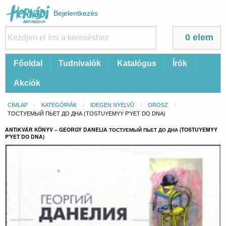
Felhasználói
Bejelentkezés
fiók
menüje
0 elem
Fő
Főoldal
Tudnivalók
Katalógus
Írók
navigáció
Akciók
Morzsa
CÍMLAP
KATEGÓRIÁK
IDEGEN NYELVŰ
OROSZ
CURRENT:
ТОСТУЕМЫЙ ПЬЕТ ДО ДНА (TOSTUYEMYY P'YET DO DNA)
ANTIKVÁR KÖNYV – GEORGY DANELIA ТОСТУЕМЫЙ ПЬЕТ ДО ДНА (TOSTUYEMYY
P'YET DO DNA)