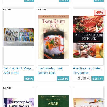
PARTNER
PARTNER
40%
Segít a séf + Megint Segít a séf
Távol-keleti ízek
A legfinomabb ételek
Széll Tamás
Nemere Ilona
Terry Durack
3 590 Ft
999 Ft
1 100 Ft
2 154 Ft
PARTNER