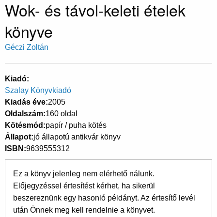
Wok- és távol-keleti ételek
könyve
Géczi Zoltán
Kiadó
Szalay Könyvkiadó
Kiadás éve
2005
Oldalszám
160 oldal
Kötésmód
papír / puha kötés
Állapot
jó állapotú antikvár könyv
ISBN
9639555312
Ez a könyv jelenleg nem elérhető nálunk.
Előjegyzéssel értesítést kérhet, ha sikerül
beszereznünk egy hasonló példányt. Az értesítő levél
után Önnek meg kell rendelnie a könyvet.