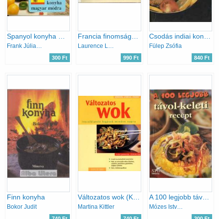
Spanyol konyha magyar módra
Francia finomságok dióhéjban
Csodás indiai konyha
Frank Júlia-Lusztig Tamás
Laurence Leuilly-Márton Gyöngyvér
Fülep Zsófia
300 Ft
990 Ft
840 Ft
Finn konyha
Változatos wok (Könnyen, gyorsan, finomat)
A 100 legjobb távol-keleti recept
Bokor Judit
Martina Kittler
Mózes István Miklós
740 Ft
740 Ft
300 Ft