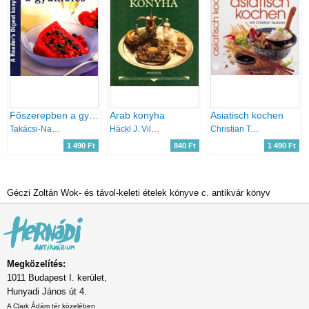
Főszerepben a gyümölcs - A Reader's Digest konyhája
Arab konyha
Asiatisch kochen
Takácsi-Nagy Klára - Avar Katalin
Häckl J. Vilmos
Christian Teubner
1 490 Ft
840 Ft
1 490 Ft
Géczi Zoltán Wok- és távol-keleti ételek könyve c. antikvár könyv
Megközelítés:
1011 Budapest I. kerület,
Hunyadi János út 4.
A Clark Ádám tér közelében