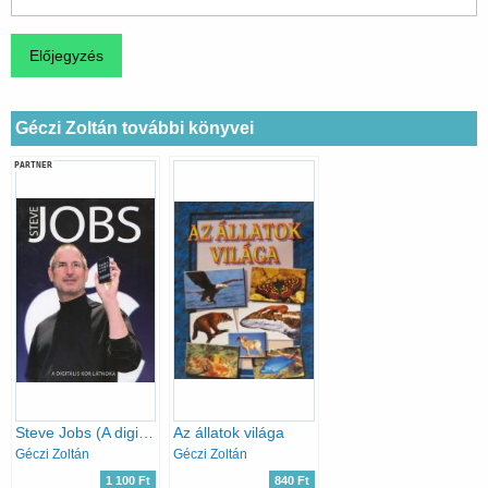
Géczi Zoltán további könyvei
PARTNER
Steve Jobs (A digitális kor látnoka)
Az állatok világa
Géczi Zoltán
Géczi Zoltán
1 100 Ft
840 Ft