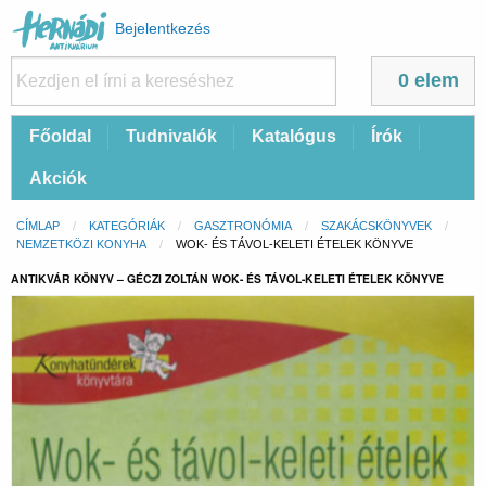
Felhasználói
Bejelentkezés
fiók
menüje
0 elem
Fő
Főoldal
Tudnivalók
Katalógus
Írók
navigáció
Akciók
Morzsa
CÍMLAP
KATEGÓRIÁK
GASZTRONÓMIA
SZAKÁCSKÖNYVEK
NEMZETKÖZI KONYHA
CURRENT:
WOK- ÉS TÁVOL-KELETI ÉTELEK KÖNYVE
ANTIKVÁR KÖNYV – GÉCZI ZOLTÁN WOK- ÉS TÁVOL-KELETI ÉTELEK KÖNYVE