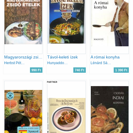
Magyarországi zsidó ételek
Távol-keleti ízek
A római konyha
Herbst Péterné-Krausz Zorica
Hunyaddobrai Csaba
Lénárd Sándor
990 Ft
740 Ft
1 390 Ft
PARTNER