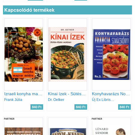
Kapcsolódó termékek
Izraeli konyha magyar módra
Kínai ízek - Sütés-főzés wokban
Konyhavarázs No.2.: Francia szakácskönyv
Frank Júlia
Dr. Oetker
Új Ex Libris Kiadó
840 Ft
840 Ft
840 Ft
PARTNER
PARTNER