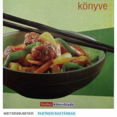
MID739589U887835
PARTNERI RAKTÁRBAN