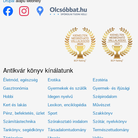
Drupal
alapú webhely
Antikvár könyv kínálatunk
Életmód, egészség
Erotika
Ezotéria
Gasztronómia
Gyermekek és szülők
Gyermek- és ifjúsági
Hobbi
Idegen nyelvű
Szépirodalom
Kert és lakás
Lexikon, enciklopédia
Művészet
Pénz, befektetés, üzlet
Sport
Szakkönyv
Számítástechnika
Szórakoztató irodalom
Szótár, nyelvkönyv
Tankönyv, segédkönyv
Társadalomtudomány
Természettudomány