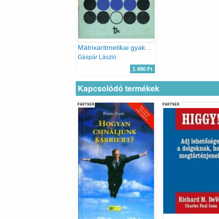
Mátrixaritmetikai gyakorlatok
Gáspár László
1 490 Ft
Kapcsolódó termékek
PARTNER
PARTNER