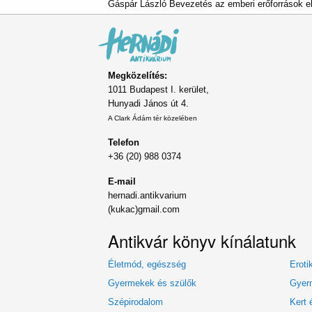
Gáspár László Bevezetés az emberi erőforrások el
Megközelítés:
1011 Budapest I. kerület,
Hunyadi János út 4.
A Clark Ádám tér közelében
Telefon
+36 (20) 988 0374
E-mail
hernadi.antikvarium
(kukac)gmail.com
Antikvár könyv kínálatunk
Életmód, egészség
Eroti
Gyermekek és szülők
Gyerm
Szépirodalom
Kert 