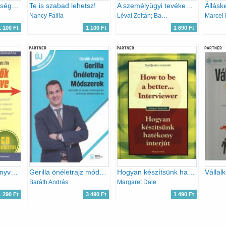
Higgy! - Adj lehetőséget a dolgoknak, hogy megtörténjenek!
Te is szabad lehetsz!
A személyügyi tevékenység gyakorlata
Nancy Failla
Lévai Zoltán; Bauer János
Marcel 
1 100 Ft
1 100 Ft
1 690 Ft
PARTNER
PARTNER
PARTNER
Álláskeresők útikönyve - CD melléklettel
Gerilla önéletrajz módszerek
Hogyan készítsünk hatékony interjút - How to be a better... Interviewer
Baráth András
Margaret Dale
1 290 Ft
3 490 Ft
1 490 Ft