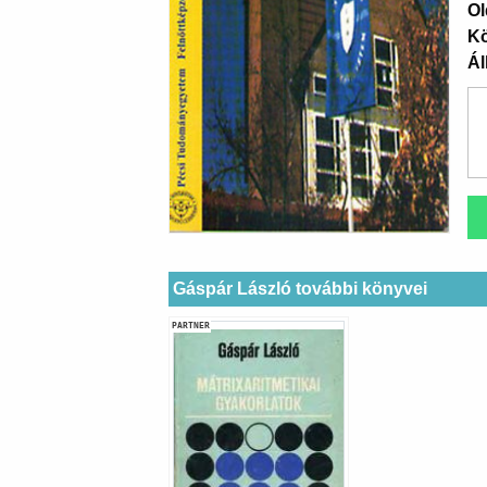
Ol
K
Ál
Gáspár László további könyvei
PARTNER