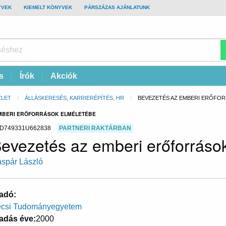
YVEK
KIEMELT KÖNYVEK
PÁRSZÁZAS AJÁNLATUNK
s
Írók
Akciók
ZLET
ÁLLÁSKERESÉS, KARRIERÉPÍTÉS, HR
CURRENT:
BEVEZETÉS AZ EMBERI ERŐFO
EMBERI ERŐFORRÁSOK ELMÉLETÉBE
D749331U662838
PARTNERI RAKTÁRBAN
evezetés az emberi erőforráso
spár László
adó
csi Tudományegyetem
adás éve
2000