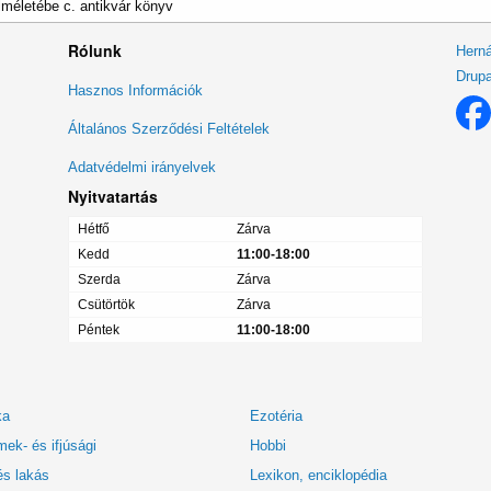
méletébe c. antikvár könyv
Rólunk
Herná
Drupa
Lábléc
Hasznos Információk
menü
Általános Szerződési Feltételek
Adatvédelmi irányelvek
Nyitvatartás
Hétfő
Zárva
Kedd
11:00-18:00
Szerda
Zárva
Csütörtök
Zárva
Péntek
11:00-18:00
ka
Ezotéria
ek- és ifjúsági
Hobbi
és lakás
Lexikon, enciklopédia