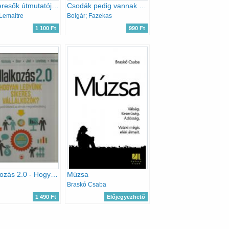
Álláskeresők útmutatója:Hogyan találjunk jó állást 30 napon belül
Csodák pedig vannak - 12 amerikai karrier
Lemaitre
Bolgár; Fazekas
1 100 Ft
990 Ft
Vállalkozás 2.0 - Hogyan legyünk sikeres vállalkozók?
Múzsa
Braskó Csaba
1 490 Ft
Előjegyezhető