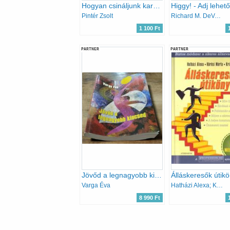
Hogyan csináljunk karriert?
Pintér Zsolt
Richard M. DeVos; Charles Paul Conn
1 100 Ft
PARTNER
PARTNER
Jövőd a legnagyobb kincsed - Életpálya építés
Varga Éva
Hatházi Alexa; Kőrösi Márta; Krista Zita
8 990 Ft