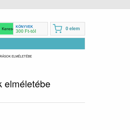
KÖNYVEK
0 elem
300 Ft-tól
RRÁSOK ELMÉLETÉBE
k elméletébe