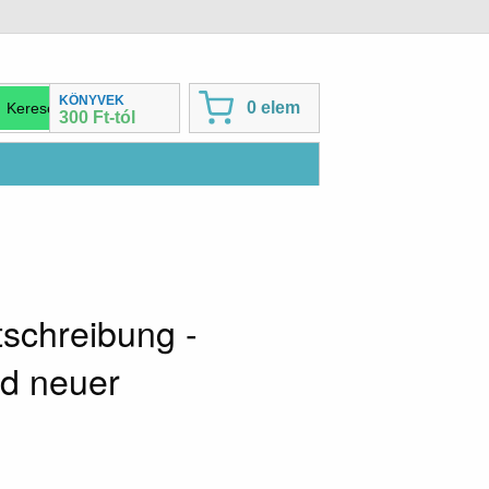
KÖNYVEK
0 elem
300 Ft-tól
schreibung -
nd neuer