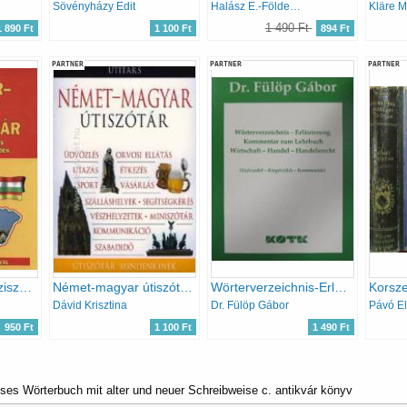
Sövényházy Edit
Halász E.-Földes Cs.-Uzonyi P.
1 490 Ft
1 890 Ft
1 100 Ft
894 Ft
PARTNER
PARTNER
PARTNER
Magyar-német kéziszótár
Német-magyar útiszótár (Útiszótár mindenkinek)
Wörterverzeichnis-Erläuterung Kommentar zum Lehrbuch - Wirtschaft-Handel-Handelsrecht - (Szószedet-Kiegészítés-Kommentár)
Dávid Krisztina
Dr. Fülöp Gábor
Pávó E
950 Ft
1 100 Ft
1 490 Ft
es Wörterbuch mit alter und neuer Schreibweise c. antikvár könyv