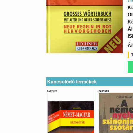
Le
Ki
Ol
K
Ál
I
Ár
T
Kapcsolódó termékek
PARTNER
PARTNER