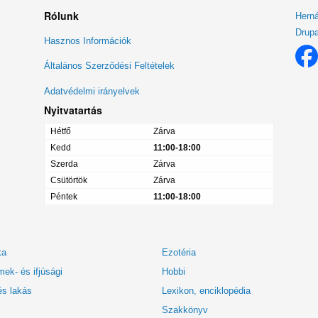
Rólunk
Herná
Drupa
Lábléc
Hasznos Információk
menü
Általános Szerződési Feltételek
Adatvédelmi irányelvek
Nyitvatartás
Hétfő
Zárva
Kedd
11:00-18:00
Szerda
Zárva
Csütörtök
Zárva
Péntek
11:00-18:00
ka
Ezotéria
ek- és ifjúsági
Hobbi
és lakás
Lexikon, enciklopédia
Szakkönyv