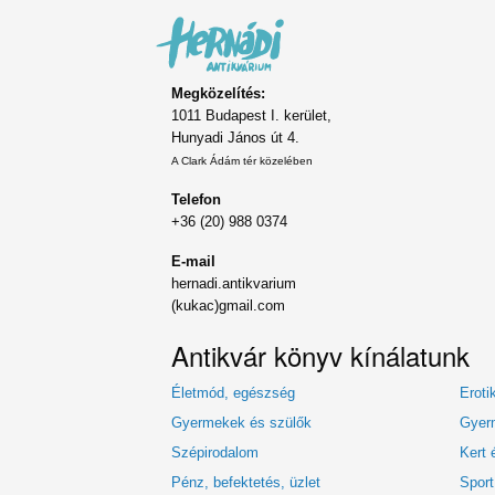
Megközelítés:
1011 Budapest I. kerület,
Hunyadi János út 4.
A Clark Ádám tér közelében
Telefon
+36 (20) 988 0374
E-mail
hernadi.antikvarium
(kukac)gmail.com
Antikvár könyv kínálatunk
Életmód, egészség
Eroti
Gyermekek és szülők
Gyerm
Szépirodalom
Kert 
Pénz, befektetés, üzlet
Sport