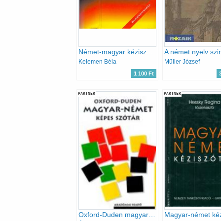
Német-magyar kéziszótár (Kelemen)
Kelemen Béla
Müller József
1 100 Ft
PARTNER
PARTNER
Oxford-Duden magyar-német képes szótár