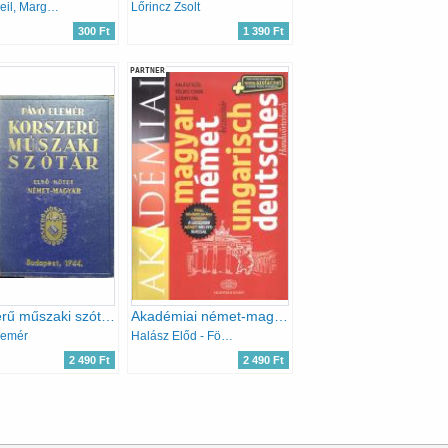
Kläre Meil, Margit Arndt
Lőrincz Zsolt
300 Ft
1 390 Ft
PARTNER
Korszerű műszaki szótár I. (német-magyar)
Akadémiai német-magyar kéziszótár / Deutsch-Ungarisches Handwörterbuch
lemér
Halász Előd - Földes Csaba - Uzonyi Pál
2 490 Ft
2 490 Ft