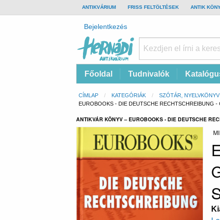
TOP
ANTIKVÁRIUM
FRISS FELTÖLTÉSEK
ANTIK KÖN
BAR
Felhasználói
Bejelentkezés
fiók
menüje
Hernádi
Fő
Főoldal
Tudnivalók
Katalógu
Antikvárium
navigáció
Online
Morzsa
CÍMLAP
KATEGÓRIÁK
SZÓTÁR, NYELVKÖNYV
antikvárium
CURRENT:
EUROBOOKS - DIE DEUTSCHE RECHTSCHREIBUNG -
ANTIKVÁR KÖNYV – EUROBOOKS - DIE DEUTSCHE RE
MI
E
G
S
Ki