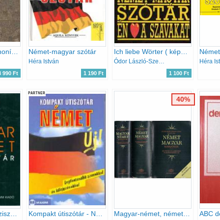
A német nyelv szinonímaszótára
Német-magyar szótár
Ich liebe Wörter ( képes német-magyar szótár)
Héra István
Ódor László-Szendrő Borbála
Héra Is
3 990 Ft
1 190 Ft
1 100 Ft
PARTNER
40%
Magyar-német kéziszótár
Kompakt útiszótár - Német
Magyar-német, német-magyar kisszótár I-II.