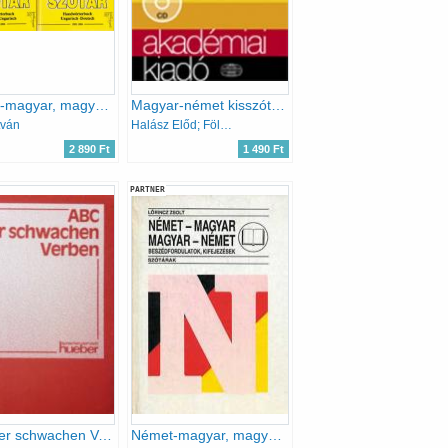
Német-magyar, magyar-német szótár
Magyar-német kisszótár CD-vel
tván
Halász Előd; Földes Csaba; Uzonyi Pál
2 890 Ft
1 490 Ft
PARTNER
ABC der schwachen Verben
Német-magyar, magyar-német beszédfordulatok, kifejezések