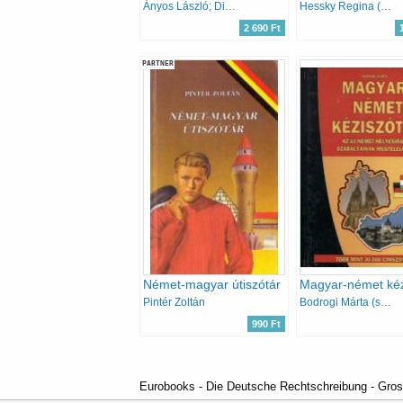
Ányos László; Dieter Solf
Hessky Regina (Szerk.)
2 690 Ft
PARTNER
Német-magyar útiszótár
Pintér Zoltán
Bodrogi Márta (szerk.)
990 Ft
Eurobooks - Die Deutsche Rechtschreibung - Gross