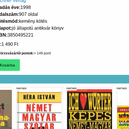
chner Verlag
adás éve
1998
dalszám
907 oldal
ötésmód
kemény kötés
lapot
jó állapotú antikvár könyv
SBN
3850495221
1 490 Ft
örzsvásárlói pontok
149
PARTNER
PARTNER
PARTNER