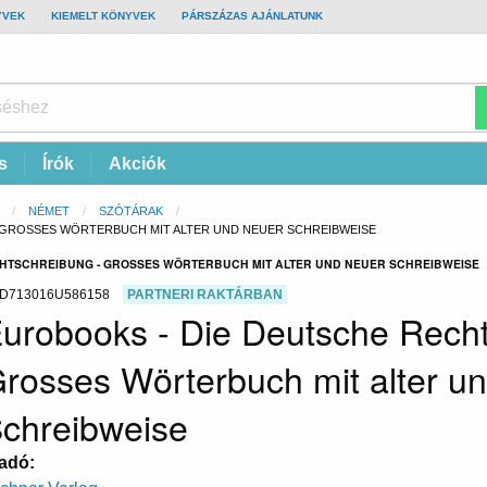
YVEK
KIEMELT KÖNYVEK
PÁRSZÁZAS AJÁNLATUNK
s
Írók
Akciók
NÉMET
SZÓTÁRAK
 GROSSES WÖRTERBUCH MIT ALTER UND NEUER SCHREIBWEISE
CHTSCHREIBUNG - GROSSES WÖRTERBUCH MIT ALTER UND NEUER SCHREIBWEISE
D713016U586158
PARTNERI RAKTÁRBAN
urobooks - Die Deutsche Recht
rosses Wörterbuch mit alter u
chreibweise
adó