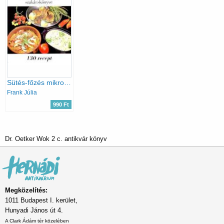
Sütés-főzés mikrohullámon
Frank Júlia
990 Ft
Dr. Oetker Wok 2 c. antikvár könyv
Megközelítés:
1011 Budapest I. kerület,
Hunyadi János út 4.
A Clark Ádám tér közelében