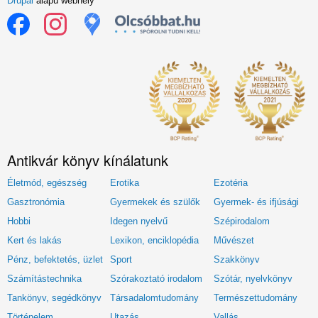
Drupal
alapú webhely
Antikvár könyv kínálatunk
Életmód, egészség
Erotika
Ezotéria
Gasztronómia
Gyermekek és szülők
Gyermek- és ifjúsági
Hobbi
Idegen nyelvű
Szépirodalom
Kert és lakás
Lexikon, enciklopédia
Művészet
Pénz, befektetés, üzlet
Sport
Szakkönyv
Számítástechnika
Szórakoztató irodalom
Szótár, nyelvkönyv
Tankönyv, segédkönyv
Társadalomtudomány
Természettudomány
Történelem
Utazás
Vallás