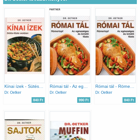
PARTNER
Kínai ízek - Sütés-főzés wokban
Római tál - Az egészséges és kímélő főzés
Római tál - Römertopf, az egészséges és kímélő főzés
Dr. Oetker
Dr. Oetker
Dr. Oetker
840 Ft
990 Ft
840 Ft