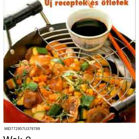
MID772957U379789