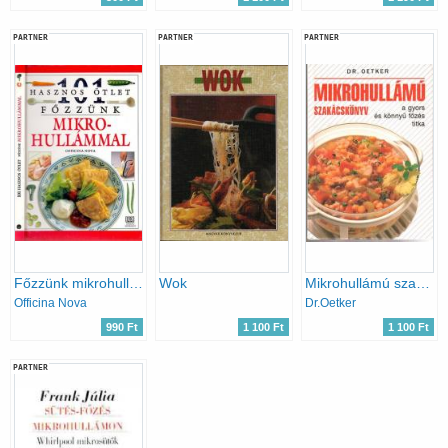
PARTNER
PARTNER
PARTNER
Főzzünk mikrohullámmal (101 hasznos ötlet)
Wok
Mikrohullámú szakácskönyv-a gyors és könnyű főzés titka
Officina Nova
Dr.Oetker
990 Ft
1 100 Ft
1 100 Ft
PARTNER