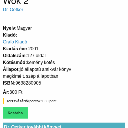
Wok 2
Dr. Oetker
Nyelv
Magyar
Kiadó
Grafo Kiadó
Kiadás éve
2001
Oldalszám
127 oldal
Kötésmód
kemény kötés
Állapot
jó állapotú antikvár könyv
megkímélt, szép állapotban
ISBN
9638280905
Ár
300 Ft
Törzsvásárlói pontok
30
Dr. Oetker további könyvei