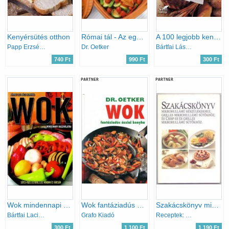
Kenyérsütés otthon
Római tál - Az egészséges és kímélő főzés
A 100 legjobb kenyérféle
Papp Erzsébet
Dr. Oetker
Bártfai László; Mózes István Miklós
740 Ft
990 Ft
300 Ft
PARTNER
PARTNER
Wok mindennapi használatra - Sütés-főzés-grillezés wokban és tárcsán
Wok fantáziadús ázsiai konyha (Dr. Oetker)
Szakácskönyv mikrohullámú készülékekhez, grilles mikrohullámú sütőkhöz és Crisp-es és grilles mikrohullámú sütőkhöz
Bártfai Laci bácsi
Grafo Kiadó
Receptek: Kerstin Almrin - Stadler Mari, Szerk.: Stadler Mari
300 Ft
1 100 Ft
1 190 Ft