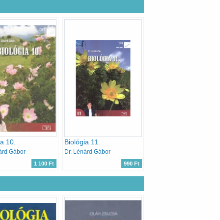
ia 10.
Biológia 11.
árd Gábor
Dr. Lénárd Gábor
1 100 Ft
990 Ft