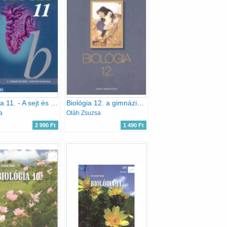
Biológia 11. - A sejt és az ember biológiája
Biológia 12. a gimnáziumok számára
a
Oláh Zsuzsa
2 990 Ft
1 490 Ft