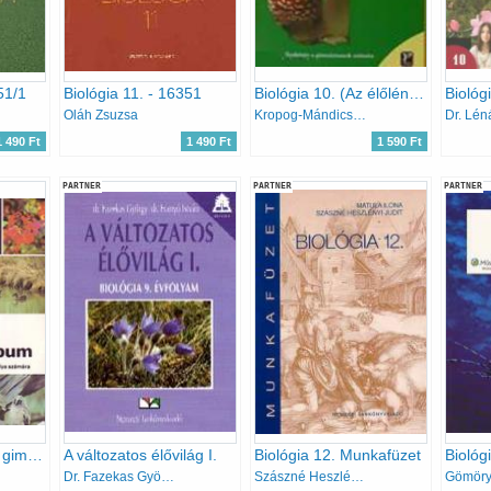
51/1
Biológia 11. - 16351
Biológia 10. (Az élőlények testfelépítése és rendszerezése) Gimnázium
Biológ
Oláh Zsuzsa
Kropog-Mándics-Molnár
Dr. Lén
1 490 Ft
1 490 Ft
1 590 Ft
PARTNER
PARTNER
PARTNER
Biológiai album (a gimnázium II., III. és IV. osztálya számára)
A változatos élővilág I.
Biológia 12. Munkafüzet
Dr. Fazekas György; dr.Franyó
Szászné Heszlényi Judit; Maróthy; Matula Ilona