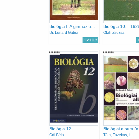
Biológia I. A gimnáziumok 10. évfolyama számára - 16208
Biológia 10. - 162
Dr. Lénárd Gábor
Oláh Zsuzsa
1 290 Ft
PARTNER
PARTNER
Biológia 12.
Gál Béla
Tóth; Fazekas; Lénárd Ödön