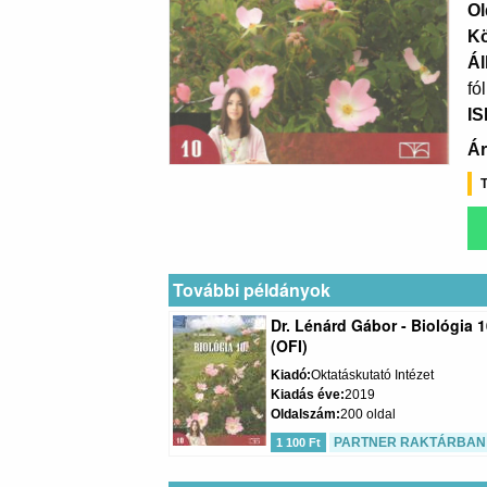
Ol
K
Ál
fó
I
Ár
T
További példányok
Dr. Lénárd Gábor - Biológia 1
(OFI)
Kiadó
Oktatáskutató Intézet
Kiadás éve
2019
Oldalszám
200 oldal
PARTNER RAKTÁRBAN
1 100 Ft