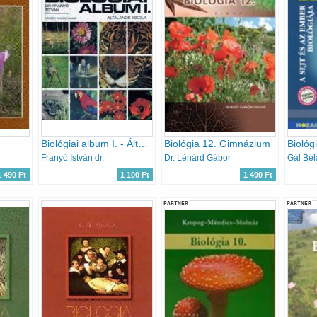
Biológiai album I. - Általános iskola
Biológia 12. Gimnázium
Franyó István dr.
Dr. Lénárd Gábor
Gál Bél
1 490 Ft
1 100 Ft
1 490 Ft
PARTNER
PARTNER