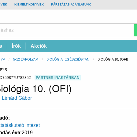
YVEK
KIEMELT KÖNYVEK
PÁRSZÁZAS AJÁNLATUNK
s
Írók
Akciók
NYV
5-12 ÉVFOLYAM
BIOLÓGIA, EGÉSZSÉGTAN
CURRENT:
BIOLÓGIA 10. (OFI)
OFI)
D759877U782352
PARTNERI RAKTÁRBAN
iológia 10. (OFI)
. Lénárd Gábor
adó
tatáskutató Intézet
adás éve
2019