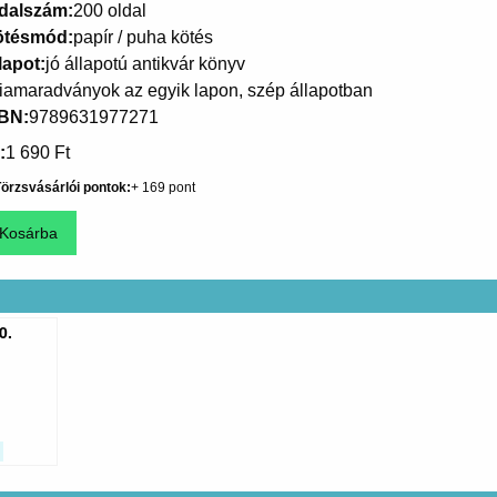
dalszám
200 oldal
ötésmód
papír / puha kötés
lapot
jó állapotú antikvár könyv
liamaradványok az egyik lapon, szép állapotban
SBN
9789631977271
1 690 Ft
örzsvásárlói pontok
169
0.