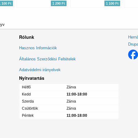
1 100 Ft
1 290 Ft
1 100 Ft
nyv
Rólunk
Herná
Drupa
Lábléc
Hasznos Információk
menü
Általános Szerződési Feltételek
Adatvédelmi irányelvek
Nyitvatartás
Hétfő
Zárva
Kedd
11:00-18:00
Szerda
Zárva
Csütörtök
Zárva
Péntek
11:00-18:00