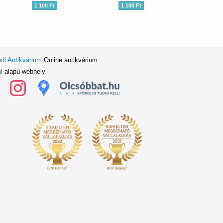
1 100 Ft
1 100 Ft
di Antikvárium
Online antikvárium
l
alapú webhely