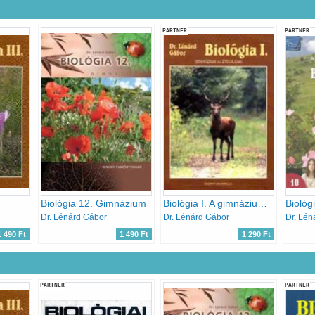
PARTNER
PARTNER
Biológia 12. Gimnázium
Biológia I. A gimnáziumok 10. évfolyama számára - 16208
Biológ
Dr. Lénárd Gábor
Dr. Lénárd Gábor
Dr. Lén
1 490 Ft
1 490 Ft
1 290 Ft
PARTNER
PARTNER