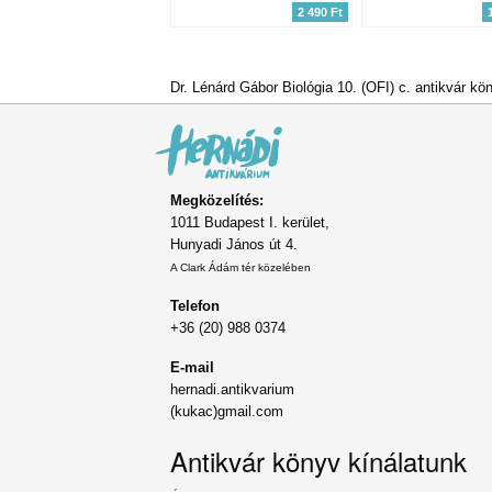
2 490 Ft
Dr. Lénárd Gábor Biológia 10. (OFI) c. antikvár kö
Megközelítés:
1011 Budapest I. kerület,
Hunyadi János út 4.
A Clark Ádám tér közelében
Telefon
+36 (20) 988 0374
E-mail
hernadi.antikvarium
(kukac)gmail.com
Antikvár könyv kínálatunk