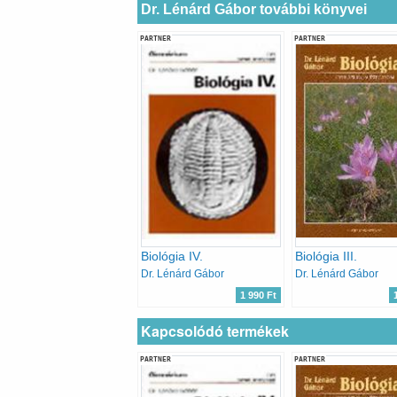
Dr. Lénárd Gábor további könyvei
PARTNER
PARTNER
Biológia IV.
Biológia III.
Dr. Lénárd Gábor
Dr. Lénárd Gábor
1 990 Ft
Kapcsolódó termékek
PARTNER
PARTNER