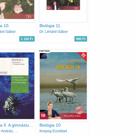
ia 10.
Biológia 11.
árd Gábor
Dr. Lénárd Gábor
1 100 Ft
990 Ft
PARTNER
Biológia II. A gimnáziumok 11. évfolyama számára
Biológia 10.
Gömöry András; Dr. Müllner Erzsébet; Dr. Szerényi Gábor
Kropog Erzsébet