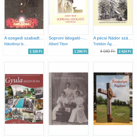
A szegedi szabadtéri játékok kézikönyve 1931-1991
Soproni látogató - Városrajz
A pécsi Nádor szálló regénye
Nikolényi István; Polner Zoltán; Dr. Kovács Ágnes
Albert Tibor
Trebbin Ágost
4 040 Ft
1 100 Ft
1 290 Ft
2 424 Ft