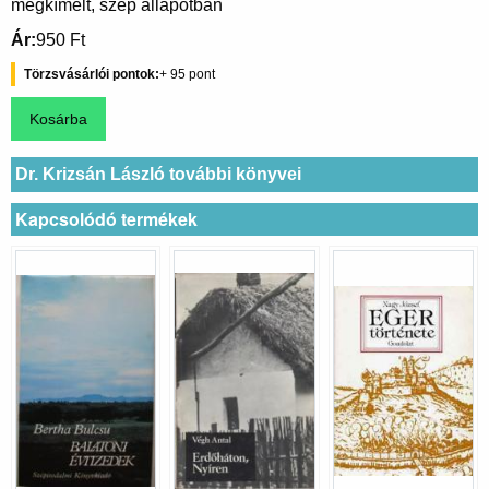
megkímélt, szép állapotban
Ár
950 Ft
Törzsvásárlói pontok
95
Dr. Krizsán László további könyvei
Kapcsolódó termékek