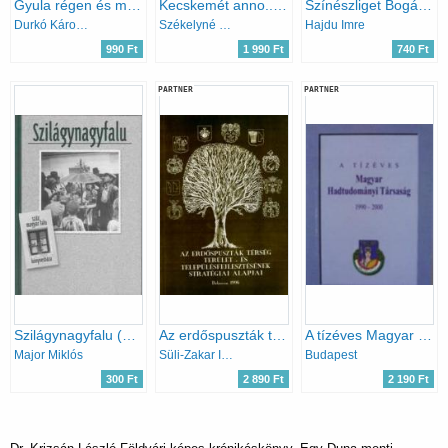
Gyula régen és ma - A Gyulai Várfürdő története 1518-2008
Kecskemét anno... Képek a régi Kecskemétről
Színészliget Bogácson
Durkó Károly - Dr. Urbancsok Judit - Balla Tibor - Bagyinszki Zoltán - D. Nagy András
Székelyné Kőrösi Ilona
Hajdu Imre
990 Ft
1 990 Ft
740 Ft
PARTNER
PARTNER
Szilágynagyfalu (Száz magyar falu könyvesháza)
Az erdőspuszták térség terület- és településfejlesztésének stratégiai alapjai
A tízéves Magyar Hadtudományi Társaság
Major Miklós
Süli-Zakar István
Budapest
300 Ft
2 890 Ft
2 190 Ft