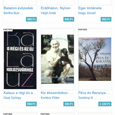
Balatoni évtizedek
Erdőháton, Nyíren
Eger története
Bertha Bulcsu
Végh Antal
Nagy József
990 Ft
840 Ft
950 Ft
PARTNER
PARTNER
Kalauz a régi és az új Kolozsvárhoz-Kolozsvári séták
Kis ékszerdoboz- Szentendre helytörténetének elmúlt harminc éve
Pécs és Baranya (A magyar mediterráneum)
Gaal György
Kertész Péter
Szelényi Károly
990 Ft
300 Ft
1 100 Ft
PARTNER
PARTNER