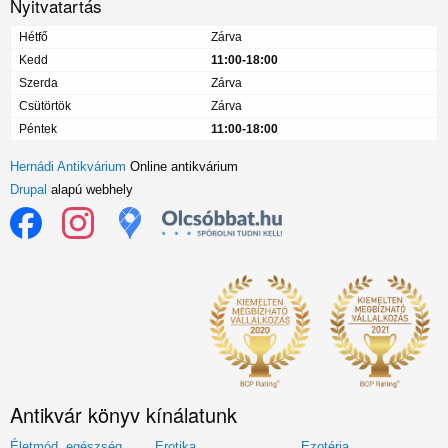
Nyitvatartás
Hétfő
Zárva
Kedd
11:00-18:00
Szerda
Zárva
Csütörtök
Zárva
Péntek
11:00-18:00
Hernádi Antikvárium
Online antikvárium
Drupal
alapú webhely
Antikvár könyv kínálatunk
Életmód, egészség
Erotika
Ezotéria