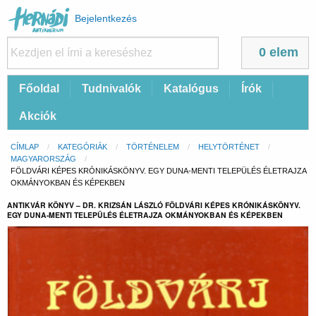
Felhasználói
Bejelentkezés
fiók
menüje
0 elem
Fő
Főoldal
Tudnivalók
Katalógus
Írók
navigáció
Akciók
Morzsa
CÍMLAP
KATEGÓRIÁK
TÖRTÉNELEM
HELYTÖRTÉNET
MAGYARORSZÁG
CURRENT:
FÖLDVÁRI KÉPES KRÓNIKÁSKÖNYV. EGY DUNA-MENTI TELEPÜLÉS ÉLETRAJZA
OKMÁNYOKBAN ÉS KÉPEKBEN
ANTIKVÁR KÖNYV – DR. KRIZSÁN LÁSZLÓ FÖLDVÁRI KÉPES KRÓNIKÁSKÖNYV.
EGY DUNA-MENTI TELEPÜLÉS ÉLETRAJZA OKMÁNYOKBAN ÉS KÉPEKBEN