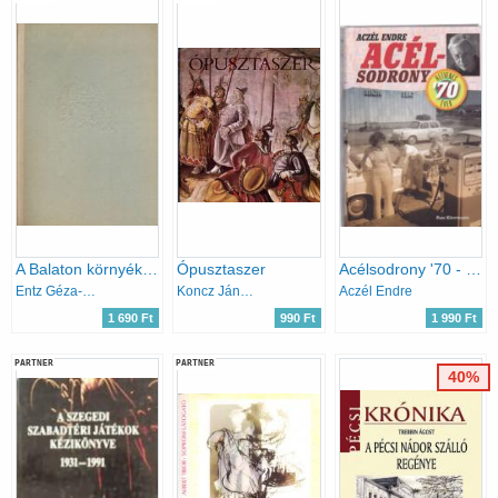
A Balaton környék műemlékei
Ópusztaszer
Acélsodrony '70 - Hetvenes évek
Entz Géza-Gerő László
Koncz János-Sz. Simon István
Aczél Endre
1 690 Ft
990 Ft
1 990 Ft
PARTNER
PARTNER
40%