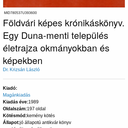
MID780537U393600
Földvári képes krónikáskönyv.
Egy Duna-menti település
életrajza okmányokban és
képekben
Dr. Krizsán László
Kiadó
Magánkiadás
Kiadás éve
1989
Oldalszám
197 oldal
Kötésmód
kemény kötés
Állapot
jó állapotú antikvár könyv