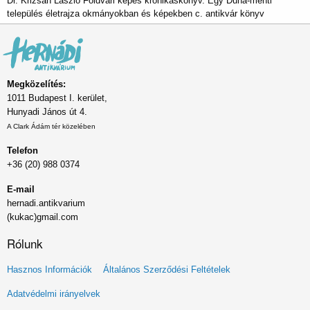
Dr. Krizsán László Földvári képes krónikáskönyv. Egy Duna-menti
település életrajza okmányokban és képekben c. antikvár könyv
Megközelítés:
1011 Budapest I. kerület,
Hunyadi János út 4.
A Clark Ádám tér közelében
Telefon
+36 (20) 988 0374
E-mail
hernadi.antikvarium
(kukac)gmail.com
Rólunk
Lábléc
Hasznos Információk
Általános Szerződési Feltételek
menü
Adatvédelmi irányelvek