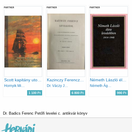
PARTNER
PARTNER
PARTNER
Scott kapitány utolsó feljegyzése
Kazinczy Ferencz levelezése X. (1812-1813)
Németh László élete levelekben 1914-1948
Hornyik Miklós
Dr. Váczy János (szerk.)
Németh Ágnes (Szerk.)
1 100 Ft
6 800 Ft
990 Ft
Dr. Badics Ferenc Petőfi levelei c. antikvár könyv