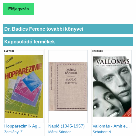
Dr. Badics Ferenc további könyvei
Kapcsolódó termékek
PARTNER
PARTNER
Hoppárézimi!- Agytakarítás
Napló (1945-1957)
Vallomás - Amit eddig nem mertem elmondani...
Zemlényi Zoltán
Márai Sándor
Schobert Norbert