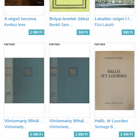
A végső kocsma
Bolyai-levelek (téka)
Lakatlan sziget I-III. (Napló 1997-1999)
Kertész Imre
Benkő Samu (szerk.)
Füzi László
2 890 Ft
300 Ft
990 Ft
PARTNER
PARTNER
PARTNER
Vörösmarty Mihály levelezése (Vörösmarty M. összes művei 17.)
Vörösmarty Mihály levelezése (Vörösmarty M. összes művei 18.)
Halló, itt Lourdes
Vörösmarty Mihály
Vörösmarty Mihály
Somogyi B. Gergő
2 490 Ft
2 890 Ft
2 490 Ft