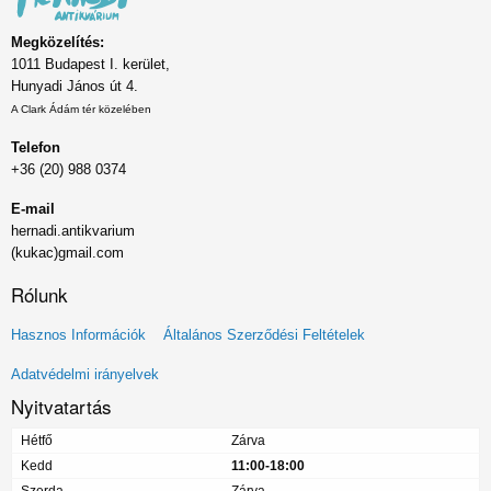
Megközelítés:
1011 Budapest I. kerület,
Hunyadi János út 4.
A Clark Ádám tér közelében
Telefon
+36 (20) 988 0374
E-mail
hernadi.antikvarium
(kukac)gmail.com
Rólunk
Lábléc
Hasznos Információk
Általános Szerződési Feltételek
menü
Adatvédelmi irányelvek
Nyitvatartás
Hétfő
Zárva
Kedd
11:00-18:00