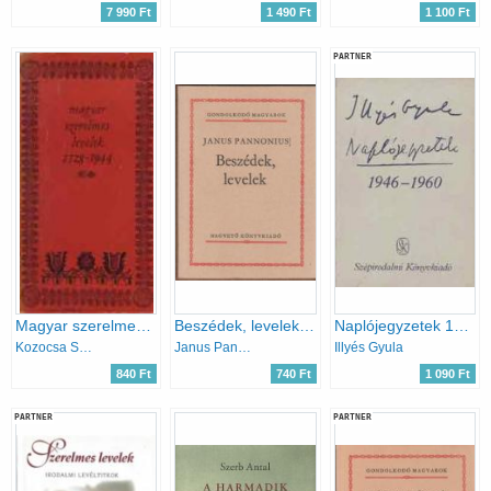
7 990 Ft
1 490 Ft
1 100 Ft
PARTNER
Magyar szerelmes levelek 1528-1944
Beszédek, levelek (Gondolkodó magyarok)
Naplójegyzetek 1946-1960
Kozocsa Sándor (Szerk.)
Janus Pannonius
Illyés Gyula
840 Ft
740 Ft
1 090 Ft
PARTNER
PARTNER