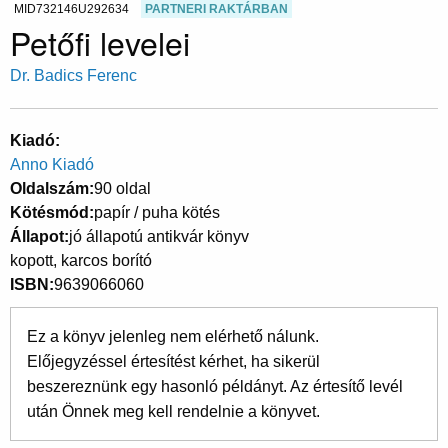
MID732146U292634
PARTNERI RAKTÁRBAN
Petőfi levelei
Dr. Badics Ferenc
Kiadó
Anno Kiadó
Oldalszám
90 oldal
Kötésmód
papír / puha kötés
Állapot
jó állapotú antikvár könyv
kopott, karcos borító
ISBN
9639066060
Ez a könyv jelenleg nem elérhető nálunk.
Előjegyzéssel értesítést kérhet, ha sikerül
beszereznünk egy hasonló példányt. Az értesítő levél
után Önnek meg kell rendelnie a könyvet.