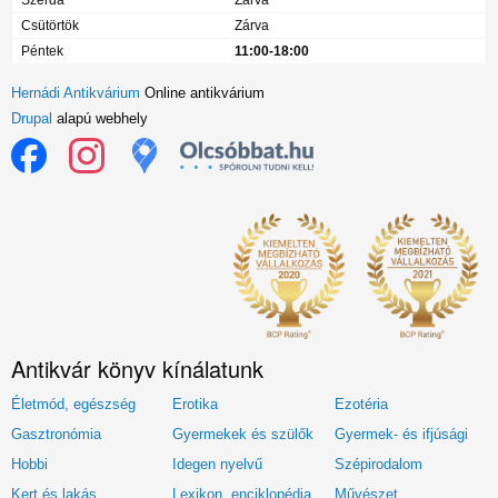
Szerda
Zárva
Csütörtök
Zárva
Péntek
11:00-18:00
Hernádi Antikvárium
Online antikvárium
Drupal
alapú webhely
Antikvár könyv kínálatunk
Életmód, egészség
Erotika
Ezotéria
Gasztronómia
Gyermekek és szülők
Gyermek- és ifjúsági
Hobbi
Idegen nyelvű
Szépirodalom
Kert és lakás
Lexikon, enciklopédia
Művészet