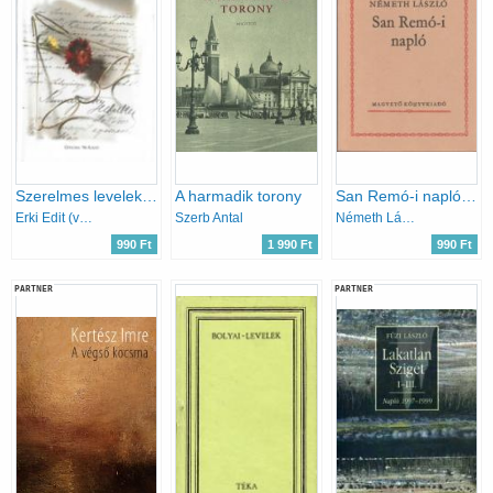
Szerelmes levelek (irodalmi levéltitkok)
A harmadik torony
San Remó-i napló (Gondolkodó magyarok)
Erki Edit (válogatta)
Szerb Antal
Németh László
990 Ft
1 990 Ft
990 Ft
PARTNER
PARTNER