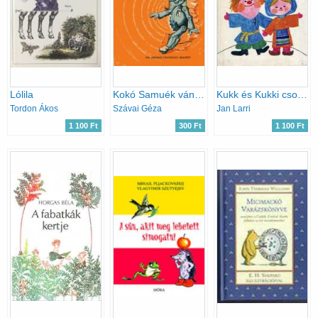
Lólila
Kokó Samuék vándorútja
Kukk és Kukki csodálatos utazása
Tordon Ákos
Szávai Géza
Jan Larri
1 100 Ft
300 Ft
1 100 Ft