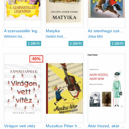
A szarvastallér legendája
Matyika
Az istenhegyi székely leány
Wilhelm Hauff
Gelléri Andor Endre
Jókai Mór
1 190 Ft
1 100 Ft
1 100 Ft
PARTNER
40%
Virágon vett vitéz
Muzsikus Péter hangszerországban
Akár hiszed, akár nem (Réber László rajzaival)