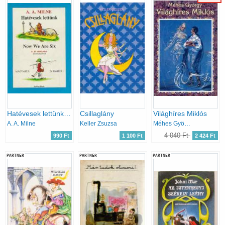
Hatévesek lettünk -Now We Are Six
Csillaglány
Világhíres Miklós
A. A. Milne
Keller Zsuzsa
Méhes György
4 040 Ft
990 Ft
1 100 Ft
2 424 Ft
PARTNER
PARTNER
PARTNER