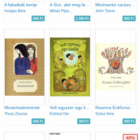
A fabatkák kertje
A Sün, akit meg lehetett simogatni
Micimackó varázskönyve
Horgas Béla
Mihail Pljackovszkij
John Tyerman Williams
840 Ft
1 990 Ft
990 Ft
Mostohatestvérek
Volt egyszer egy kisfiú
Kisanna Erdőországban
Thury Zsuzsa
Erdmut Oelschlaeger
Szász Imre
840 Ft
300 Ft
990 Ft
PARTNER
40%