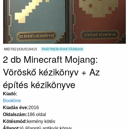
MID782163U519415
PARTNERI RAKTÁRBAN
2 db Minecraft Mojang:
Vöröskő kézikönyv + Az
építés kézikönyve
Kiadó
Bookline
Kiadás éve
2016
Oldalszám
186 oldal
Kötésmód
kemény kötés
Állapot
jó állapotú antikvár könyv