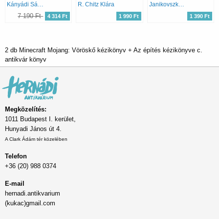
Kányádi Sándor
R. Chitz Klára
Janikovszky Éva
7 190 Ft
4 314 Ft
1 990 Ft
1 390 Ft
2 db Minecraft Mojang: Vöröskő kézikönyv + Az építés kézikönyve c.
antikvár könyv
Megközelítés:
1011 Budapest I. kerület,
Hunyadi János út 4.
A Clark Ádám tér közelében
Telefon
+36 (20) 988 0374
E-mail
hernadi.antikvarium
(kukac)gmail.com