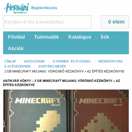
Felhasználói
Bejelentkezés
fiók
menüje
0 elem
Fő
Főoldal
Tudnivalók
Katalógus
Írók
navigáció
Akciók
Morzsa
CÍMLAP
KATEGÓRIÁK
GYERMEK- ÉS IFJÚSÁGI
MESEKÖNYVEK
6-10 ÉVESEKNEK
KORTÁRS MESÉK
CURRENT:
2 DB MINECRAFT MOJANG: VÖRÖSKŐ KÉZIKÖNYV + AZ ÉPÍTÉS KÉZIKÖNYVE
ANTIKVÁR KÖNYV – 2 DB MINECRAFT MOJANG: VÖRÖSKŐ KÉZIKÖNYV + AZ
ÉPÍTÉS KÉZIKÖNYVE