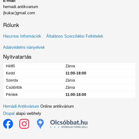
E-mail
hernadi.antikvarium
(kukac)gmail.com
Rólunk
Lábléc
Hasznos Információk
Általános Szerződési Feltételek
menü
Adatvédelmi irányelvek
Nyitvatartás
Hétfő
Zárva
Kedd
11:00-18:00
Szerda
Zárva
Csütörtök
Zárva
Péntek
11:00-18:00
Hernádi Antikvárium
Online antikvárium
Drupal
alapú webhely