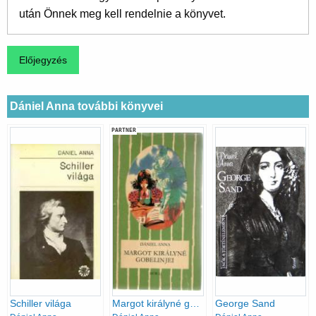
után Önnek meg kell rendelnie a könyvet.
Dániel Anna további könyvei
PARTNER
Schiller világa
Margot királyné gobelinjei
George Sand