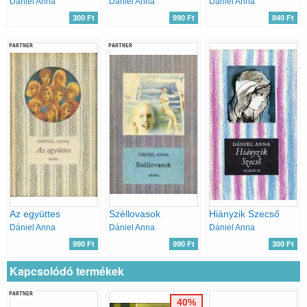
Dániel Anna
Dániel Anna
Dániel Anna
300 Ft
990 Ft
840 Ft
PARTNER
PARTNER
Az együttes
Széllovasok
Hiányzik Szecső
Dániel Anna
Dániel Anna
Dániel Anna
990 Ft
990 Ft
300 Ft
Kapcsolódó termékek
PARTNER
40%