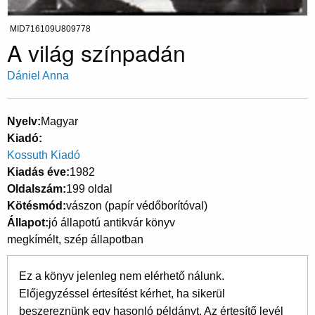
MID716109U809778
A világ színpadán
Dániel Anna
Nyelv
Magyar
Kiadó
Kossuth Kiadó
Kiadás éve
1982
Oldalszám
199 oldal
Kötésmód
vászon (papír védőborítóval)
Állapot
jó állapotú antikvár könyv
megkímélt, szép állapotban
Ez a könyv jelenleg nem elérhető nálunk.
Előjegyzéssel értesítést kérhet, ha sikerül
beszereznünk egy hasonló példányt. Az értesítő levél