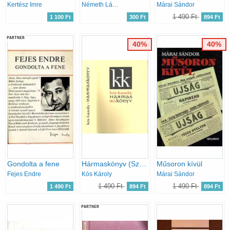
Kertész Imre
Németh László
Márai Sándor
1 490 Ft
1 100 Ft
300 Ft
894 Ft
PARTNER
40%
40%
Gondolta a fene
Hármaskönyv (Szépírás, publicisztika, grafika)
Műsoron kívül
Fejes Endre
Kós Károly
Márai Sándor
1 490 Ft
1 490 Ft
1 490 Ft
894 Ft
894 Ft
PARTNER