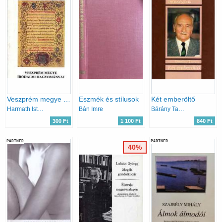
Veszprém megye irodalmi hagyományai
Eszmék és stílusok
Két emberöltő
Harmath István-Katsányi Sándor
Bán Imre
Bárány Tamás
300 Ft
1 100 Ft
840 Ft
PARTNER
PARTNER
40%