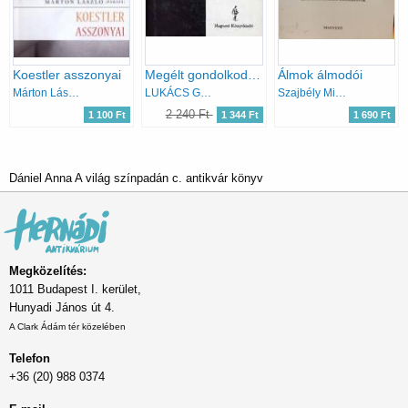
Koestler asszonyai
Megélt gondolkodás-Életrajz magnószalagon
Álmok álmodói
Márton László
LUKÁCS GYÖRGY
Szajbély Mihály
2 240 Ft
1 100 Ft
1 344 Ft
1 690 Ft
Dániel Anna A világ színpadán c. antikvár könyv
Megközelítés:
1011 Budapest I. kerület,
Hunyadi János út 4.
A Clark Ádám tér közelében
Telefon
+36 (20) 988 0374