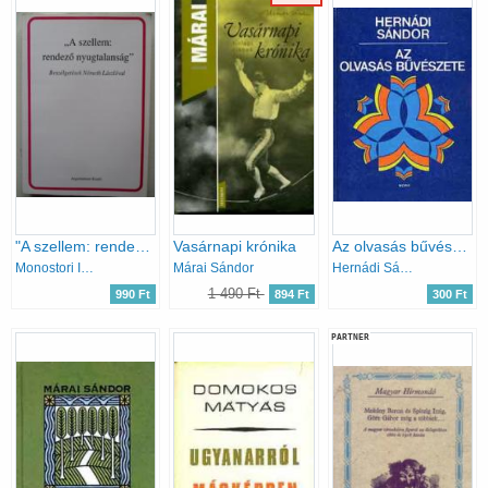
"A szellem: rendező nyugtalanság" (Beszélgetések Németh Lászlóval)
Vasárnapi krónika
Az olvasás bűvészete
Monostori Imre (szerk.)
Márai Sándor
Hernádi Sándor
1 490 Ft
990 Ft
894 Ft
300 Ft
PARTNER