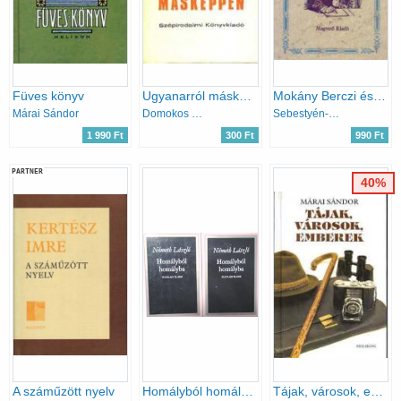
Füves könyv
Ugyanarról másképpen
Mokány Berczi és Spitzig Itzig, Göre Gábor mög a... (Magyar hírmondó)
Márai Sándor
Domokos Mátyás
Sebestyén-Szalay
1 990 Ft
300 Ft
990 Ft
PARTNER
40%
A száműzött nyelv
Homályból homályba I-II.
Tájak, városok, emberek