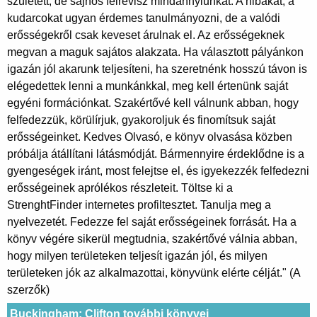
született, de sajnos félrevisz mindannyiunkat. A hibákat, a
kudarcokat ugyan érdemes tanulmányozni, de a valódi
erősségekről csak keveset árulnak el. Az erősségeknek
megvan a maguk sajátos alakzata. Ha választott pályánkon
igazán jól akarunk teljesíteni, ha szeretnénk hosszú távon is
elégedettek lenni a munkánkkal, meg kell értenünk saját
egyéni formációnkat. Szakértővé kell válnunk abban, hogy
felfedezzük, körülírjuk, gyakoroljuk és finomítsuk saját
erősségeinket. Kedves Olvasó, e könyv olvasása közben
próbálja átállítani látásmódját. Bármennyire érdeklődne is a
gyengeségek iránt, most felejtse el, és igyekezzék felfedezni
erősségeinek aprólékos részleteit. Töltse ki a
StrenghtFinder internetes profiltesztet. Tanulja meg a
nyelvezetét. Fedezze fel saját erősségeinek forrását. Ha a
könyv végére sikerül megtudnia, szakértővé válnia abban,
hogy milyen területeken teljesít igazán jól, és milyen
területeken jók az alkalmazottai, könyvünk elérte célját." (A
szerzők)
Buckingham; Clifton további könyvei