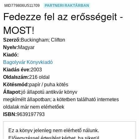
MID779806U511709
PARTNERI RAKTÁRBAN
Fedezze fel az erősségeit -
MOST!
Szerző
Buckingham; Clifton
Nyelv
Magyar
Kiadó
Bagolyvár Könyvkiadó
Kiadás éve
2003
Oldalszám
216 oldal
Kötésmód
papír / puha kötés
Állapot
jó állapotú antikvár könyv
megkímélt állapotban; a kötetben található internetes
oldalak már nem elérhetőek
ISBN
9639197793
Ez a könyv jelenleg nem elérhető nálunk.
Előjegyzéssel értesítést kérhet, ha sikerül