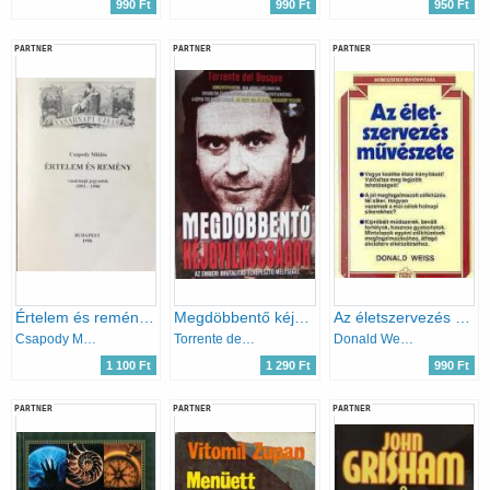
990 Ft
990 Ft
950 Ft
PARTNER
PARTNER
PARTNER
Értelem és remény (vasárnapi jegyzetek 1993-1998)
Megdöbbentő kéjgyilkosságok
Az életszervezés művészete
Csapody Miklós
Torrente del Bosque
Donald Weiss
1 100 Ft
1 290 Ft
990 Ft
PARTNER
PARTNER
PARTNER