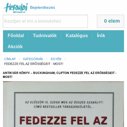
Felhasználói
Bejelentkezés
fiók
menüje
0 elem
Fő
Főoldal
Tudnivalók
Katalógus
Írók
navigáció
Akciók
Morzsa
CÍMLAP
KATEGÓRIÁK
EGYÉB
CURRENT:
FEDEZZE FEL AZ ERŐSSÉGEIT - MOST!
ANTIKVÁR KÖNYV – BUCKINGHAM; CLIFTON FEDEZZE FEL AZ ERŐSSÉGEIT -
MOST!