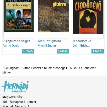
A rejtelmes sziget III.
Menüett gitárra
A csodatévő
Verne Gyula
Vitomil Zupan
John Grisham
1 100 Ft
1 690 Ft
1 100 Ft
Buckingham; Clifton Fedezze fel az erősségeit - MOST! c. antikvár
könyv
Megközelítés:
1011 Budapest I. kerület,
Hunyadi János út 4.