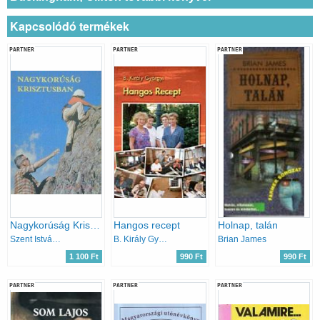
Kapcsolódó termékek
PARTNER
PARTNER
PARTNER
Nagykorúság Krisztusban
Hangos recept
Holnap, talán
Szent István Társulat
B. Király Györgyi
Brian James
1 100 Ft
990 Ft
990 Ft
PARTNER
PARTNER
PARTNER