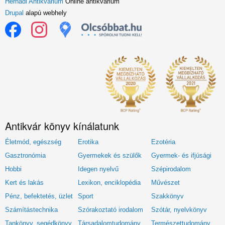
Hernádi Antikvárium
Online antikvárium
Drupal
alapú webhely
Antikvár könyv kínálatunk
Életmód, egészség
Erotika
Ezotéria
Gasztronómia
Gyermekek és szülők
Gyermek- és ifjúsági
Hobbi
Idegen nyelvű
Szépirodalom
Kert és lakás
Lexikon, enciklopédia
Művészet
Pénz, befektetés, üzlet
Sport
Szakkönyv
Számítástechnika
Szórakoztató irodalom
Szótár, nyelvkönyv
Tankönyv, segédkönyv
Társadalomtudomány
Természettudomány