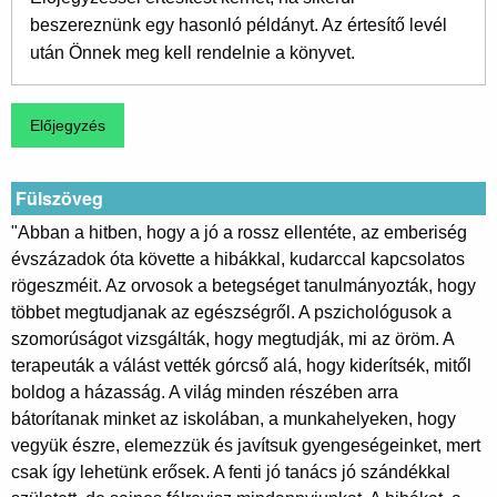
beszereznünk egy hasonló példányt. Az értesítő levél
után Önnek meg kell rendelnie a könyvet.
Fülszöveg
"Abban a hitben, hogy a jó a rossz ellentéte, az emberiség
évszázadok óta követte a hibákkal, kudarccal kapcsolatos
rögeszméit. Az orvosok a betegséget tanulmányozták, hogy
többet megtudjanak az egészségről. A pszichológusok a
szomorúságot vizsgálták, hogy megtudják, mi az öröm. A
terapeuták a válást vették górcső alá, hogy kiderítsék, mitől
boldog a házasság. A világ minden részében arra
bátorítanak minket az iskolában, a munkahelyeken, hogy
vegyük észre, elemezzük és javítsuk gyengeségeinket, mert
csak így lehetünk erősek. A fenti jó tanács jó szándékkal