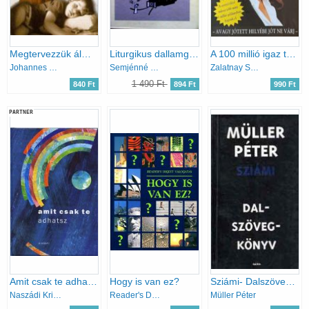
Megtervezzük álmait
Liturgikus dallamgyűjtemény I.
A 100 millió igaz története
Johannes Mario Simmel
Semjénné Menus G. -Sirákné Kemény K.
Zalatnay Sarolta
1 490 Ft
840 Ft
894 Ft
990 Ft
PARTNER
Amit csak te adhatsz
Hogy is van ez?
Sziámi- Dalszövegkönyv
Naszádi Krisztina (vál.)
Reader's Digest Válogatás
Müller Péter