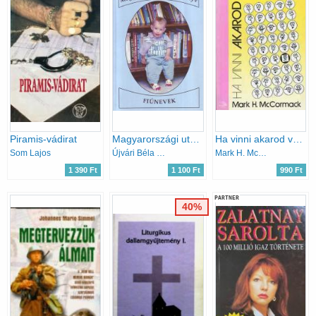
Piramis-vádirat
Magyarországi utónévkönyv -Fiúnevek-
Ha vinni akarod valamire...
Som Lajos
Újvári Béla (szerk).
Mark H. McCormack
1 390 Ft
1 100 Ft
990 Ft
PARTNER
40%