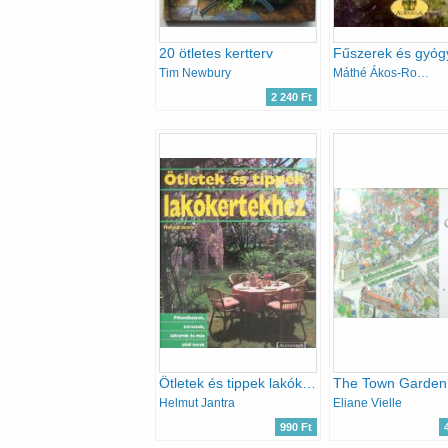
20 ötletes kertterv
Tim Newbury
Máthé Ákos-Romváry Vilmos
2 240 Ft
Ötletek és tippek lakókertekhez //Pihenőhelyek, teraszok, udvarok és más zöld terek//
Helmut Jantra
Eliane Vielle
990 Ft