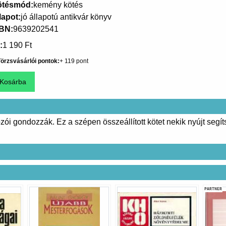
ötésmód
kemény kötés
lapot
jó állapotú antikvár könyv
SBN
9639202541
1 190 Ft
örzsvásárlói pontok
119
ói gondozzák. Ez a szépen összeállított kötet nekik nyújt segíts
PARTNER