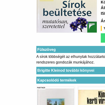
K
Ál
I
Ár
T
Fülszöveg
A sírok többségét az elhunytak hozzátartoz
rendszeres gondozák munkájához.
Brigitte Kleinod további könyvei
Kapcsolódó termékek
PARTNER