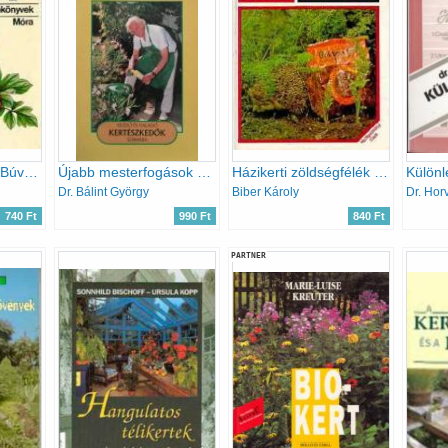
Kína kerti virágai (Búvár zsebkönyv)
Újabb mesterfogások kezdő és haladó kertészkedők számára
Házikerti zöldségfélék növényvédelme
Dr. Bálint György
Biber Károly
Dr. Hor
740 Ft
990 Ft
840 Ft
PARTNER