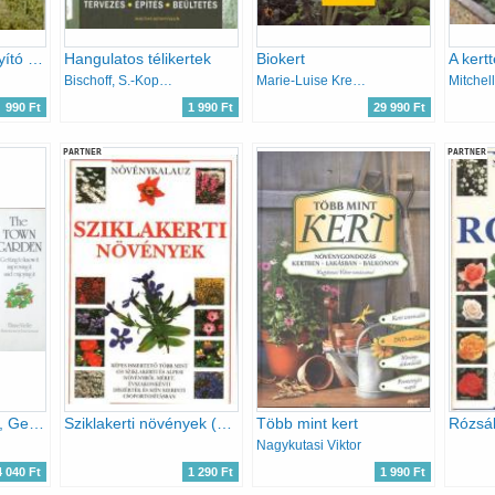
Fűszerek és gyógyító növények a kertből
Hangulatos télikertek
Biokert
Bischoff, S.-Kopp, U.
Marie-Luise Kreuter
Mitchel
990 Ft
1 990 Ft
29 990 Ft
PARTNER
PARTNER
The Town Garden, Getting to know it improving it and enjoying it
Sziklakerti növények (Növénykalauz)
Több mint kert
Rózsá
Nagykutasi Viktor
4 040 Ft
1 290 Ft
1 990 Ft