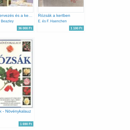
A kerttervezés és a kertépítés alapjai
Rózsák a kertben
l Beazley
E. és F. Haenchen
36 000 Ft
1 100 Ft
k - Növénykalauz
1 690 Ft