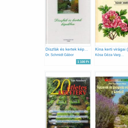
Díszfák és kertek képekben
Dr. Schmidt Gábor
Kósa Géza-Varga Emma
1 100 Ft