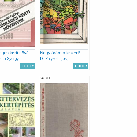
Különleges kerti növények
Nagy öröm a kiskert!
váth György
Dr. Zatykó Lajos, Zatykóné dr. Draskóczy Erzsébet
1 190 Ft
1 100 Ft
PARTNER