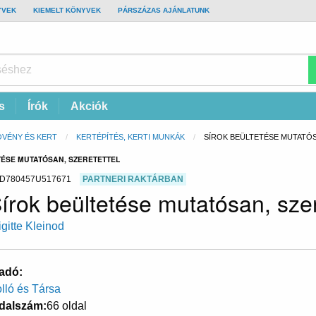
YVEK
KIEMELT KÖNYVEK
PÁRSZÁZAS AJÁNLATUNK
s
Írók
Akciók
VÉNY ÉS KERT
KERTÉPÍTÉS, KERTI MUNKÁK
CURRENT:
SÍROK BEÜLTETÉSE MUTATÓ
TÉSE MUTATÓSAN, SZERETETTEL
D780457U517671
PARTNERI RAKTÁRBAN
írok beültetése mutatósan, szer
igitte Kleinod
adó
lló és Társa
dalszám
66 oldal