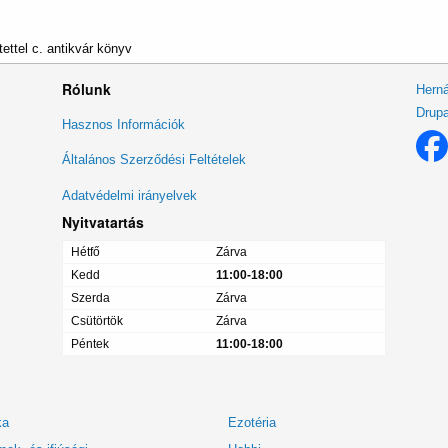
ettel c. antikvár könyv
Rólunk
Herná
Drupa
Lábléc
Hasznos Információk
menü
Általános Szerződési Feltételek
Adatvédelmi irányelvek
Nyitvatartás
Hétfő
Zárva
Kedd
11:00-18:00
Szerda
Zárva
Csütörtök
Zárva
Péntek
11:00-18:00
ka
Ezotéria