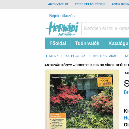
TOP
ANTIKVÁRIUM
FRISS FELTÖLTÉSEK
ANTIK KÖN
BAR
Felhasználói
Bejelentkezés
fiók
menüje
Hernádi
Fő
Főoldal
Tudnivalók
Katalógu
Antikvárium
navigáció
Online
Morzsa
CÍMLAP
KATEGÓRIÁK
KERT ÉS LAKÁS
NÖ
antikvárium
ANTIKVÁR KÖNYV – BRIGITTE KLEINOD SÍROK BEÜLTE
MI
S
Br
Ki
Ho
Ol