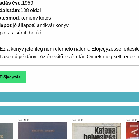
adás éve
1959
dalszám
138 oldal
ötésmód
kemény kötés
lapot
jó állapotú antikvár könyv
pottas, sérült borító
Ez a könyv jelenleg nem elérhető nálunk. Előjegyzéssel értesít
hasonló példányt. Az értesítő levél után Önnek meg kell rendeln
PARTNER
PARTNER
PARTNER