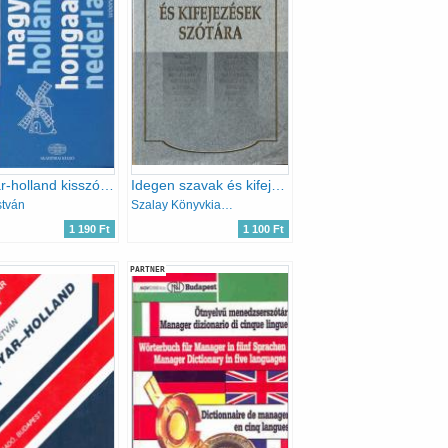
Magyar-holland kisszótár
Idegen szavak és kifejezések szótára
stván
Szalay Könyvkiadó
1 190 Ft
1 100 Ft
PARTNER