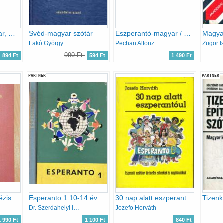
Eszperantó-magyar, magyar-eszperantó szótár
Svéd-magyar szótár
Eszperantó-magyar / magyar-eszperantó szótár (Kisszótár sorozat)
Lakó György
Pechan Alfonz
Zugor I
990 Ft
894 Ft
594 Ft
1 490 Ft
PARTNER
PARTNER
Szlovák-magyar kéziszótár
Esperanto 1 10-14 éves korúak számára
30 nap alatt eszperantóul
Dr. Szerdahelyi István
Jozefo Horváth
1 990 Ft
1 100 Ft
840 Ft