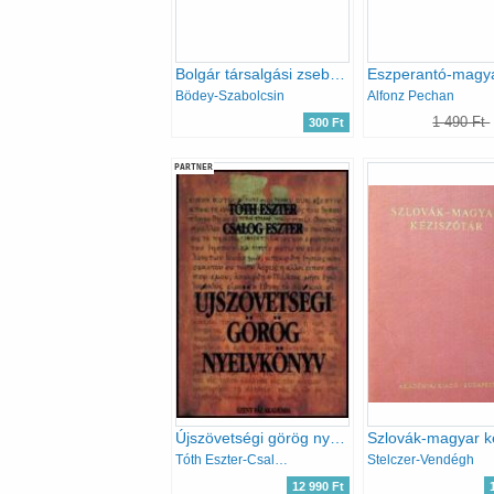
Bolgár társalgási zsebkönyv
Bödey-Szabolcsin
Alfonz Pechan
1 490 Ft
300 Ft
PARTNER
Újszövetségi görög nyelvkönyv
Tóth Eszter-Csalog Eszter
Stelczer-Vendégh
12 990 Ft