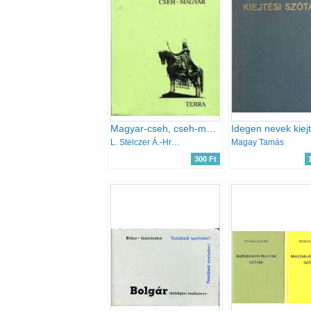
Magyar-cseh, cseh-magyar útiszótár
L. Stelczer Á.-Hradsky
Magay Tamás
300 Ft