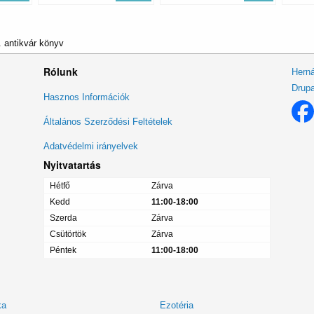
 antikvár könyv
Rólunk
Herná
Drupa
Lábléc
Hasznos Információk
menü
Általános Szerződési Feltételek
Adatvédelmi irányelvek
Nyitvatartás
Hétfő
Zárva
Kedd
11:00-18:00
Szerda
Zárva
Csütörtök
Zárva
Péntek
11:00-18:00
ka
Ezotéria