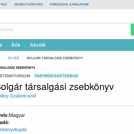
YVEK
KIEMELT KÖNYVEK
PÁRSZÁZAS AJÁNLATUNK
s
Írók
Akciók
EGYÉB
CURRENT:
BOLGÁR TÁRSALGÁSI ZSEBKÖNYV
RSALGÁSI ZSEBKÖNYV
D735067U093249
PARTNERI RAKTÁRBAN
olgár társalgási zsebkönyv
dey-Szabolcsiné
elv
Magyar
adó
nkönyvkiadó