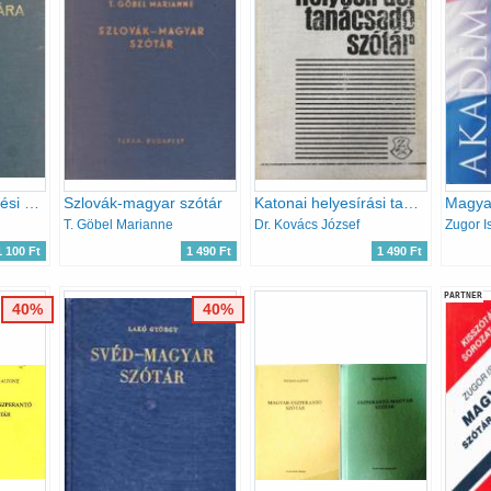
Idegen nevek kiejtési szótára
Szlovák-magyar szótár
Katonai helyesírási tanácsadó szótár
T. Göbel Marianne
Dr. Kovács József
Zugor I
1 100 Ft
1 490 Ft
1 490 Ft
PARTNER
40%
40%