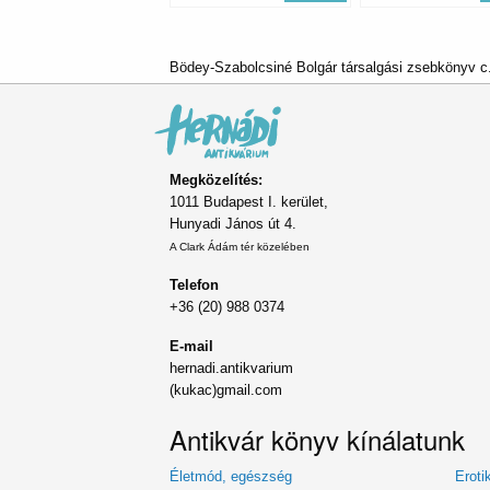
Bödey-Szabolcsiné Bolgár társalgási zsebkönyv c.
Megközelítés:
1011 Budapest I. kerület,
Hunyadi János út 4.
A Clark Ádám tér közelében
Telefon
+36 (20) 988 0374
E-mail
hernadi.antikvarium
(kukac)gmail.com
Antikvár könyv kínálatunk
Életmód, egészség
Eroti