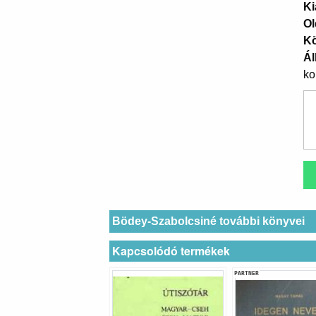
Ki
Ol
K
Ál
ko
Bödey-Szabolcsiné további könyvei
Kapcsolódó termékek
PARTNER