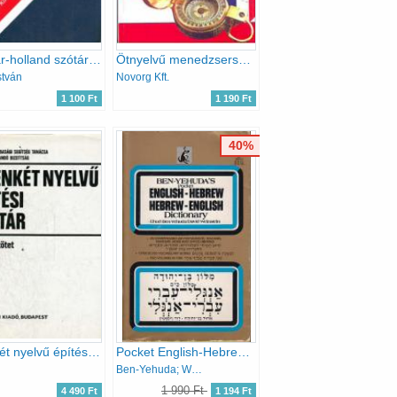
Magyar-holland szótár (Kisszótár sorozat)
Ötnyelvű menedzserszótár
stván
Novorg Kft.
1 100 Ft
1 190 Ft
40%
Tizenkét nyelvű építési szótár - Magyar kötet
Pocket English-Hebrew , Hebrew-English dictionary
Ben-Yehuda; Weinstein
1 990 Ft
4 490 Ft
1 194 Ft