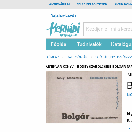
TOP
ANTIKVÁRIUM
FRISS FELTÖLTÉSEK
ANTIK KÖN
BAR
Felhasználói
Bejelentkezés
fiók
menüje
Hernádi
Fő
Főoldal
Tudnivalók
Katalógu
Antikvárium
navigáció
Online
Morzsa
CÍMLAP
KATEGÓRIÁK
SZÓTÁR, NYELVKÖNYV
antikvárium
ANTIKVÁR KÖNYV – BÖDEY-SZABOLCSINÉ BOLGÁR TÁ
MI
B
Bö
Ny
Ki
Ta