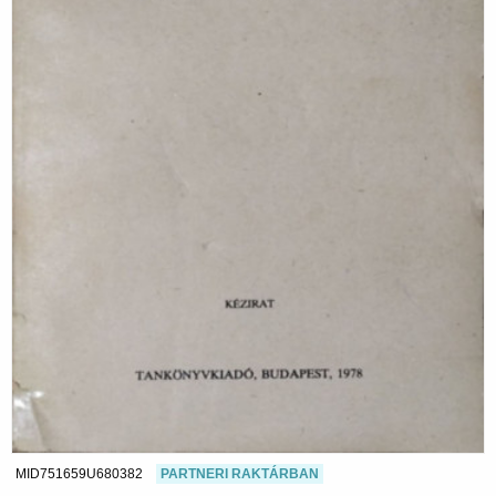
MID751659U680382
PARTNERI RAKTÁRBAN