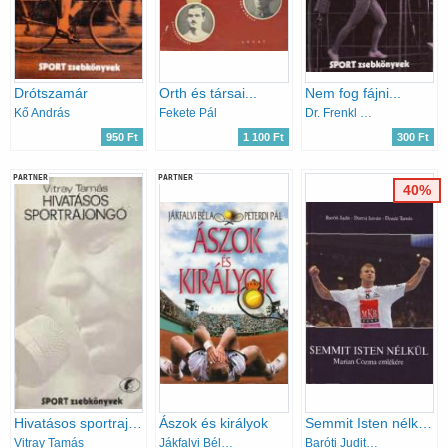
Drótszamár
Orth és társai...
Nem fog fájni...
Kő András
Fekete Pál
Dr. Frenkl Róbert
950 Ft
1 100 Ft
300 Ft
PARTNER
PARTNER
40%
Hivatásos sportrajongó
Ászok és királyok
Semmit Isten nélkül - Marian Cozma emlékére
Vitray Tamás
Jákfalvi Béla; Peterdi Pál
Baróti Judit; Darcsi István; Donát Tamás