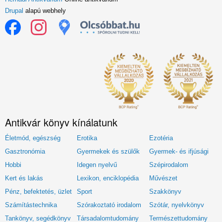
Drupal
alapú webhely
Antikvár könyv kínálatunk
Életmód, egészség
Erotika
Ezotéria
Gasztronómia
Gyermekek és szülők
Gyermek- és ifjúsági
Hobbi
Idegen nyelvű
Szépirodalom
Kert és lakás
Lexikon, enciklopédia
Művészet
Pénz, befektetés, üzlet
Sport
Szakkönyv
Számítástechnika
Szórakoztató irodalom
Szótár, nyelvkönyv
Tankönyv, segédkönyv
Társadalomtudomány
Természettudomány