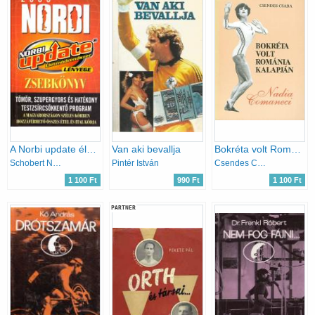
A Norbi update életmódrendszer lényege - Zsebkönyv 2005.
Van aki bevallja
Bokréta volt Románia kalapján (Nadia Comaneci)
Schobert Norbert
Pintér István
Csendes Csaba
1 100 Ft
990 Ft
1 100 Ft
PARTNER