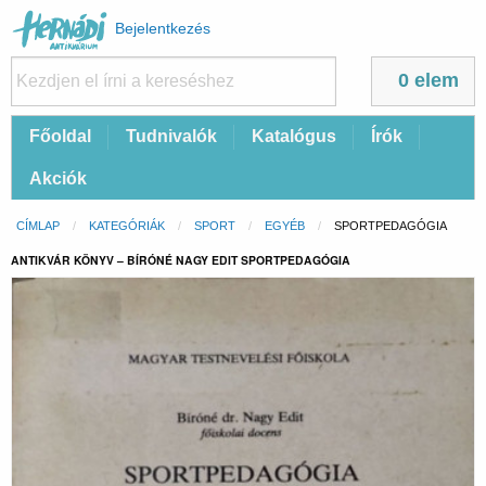
Felhasználói
Bejelentkezés
fiók
menüje
0 elem
Fő
Főoldal
Tudnivalók
Katalógus
Írók
navigáció
Akciók
Morzsa
CÍMLAP
KATEGÓRIÁK
SPORT
EGYÉB
CURRENT:
SPORTPEDAGÓGIA
ANTIKVÁR KÖNYV – BÍRÓNÉ NAGY EDIT SPORTPEDAGÓGIA