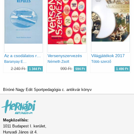
Az a csodálatos repülés
Versenyszervezés
Világjátékok 2017
Baranyay Elemér
Németh Zsolt
Több szerző
2 240 Ft
990 Ft
1 344 Ft
594 Ft
1 490 Ft
Bíróné Nagy Edit Sportpedagógia c. antikvár könyv
Megközelítés:
1011 Budapest I. kerület,
Hunyadi János út 4.