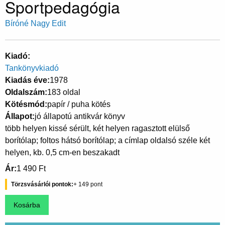
Sportpedagógia
Bíróné Nagy Edit
Kiadó
Tankönyvkiadó
Kiadás éve
1978
Oldalszám
183 oldal
Kötésmód
papír / puha kötés
Állapot
jó állapotú antikvár könyv
több helyen kissé sérült, két helyen ragasztott elülső
borítólap; foltos hátsó borítólap; a címlap oldalsó széle két
helyen, kb. 0,5 cm-en beszakadt
Ár
1 490 Ft
Törzsvásárlói pontok
149