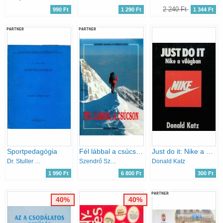
2 240 Ft
990 Ft
1 290 Ft
1 344 Ft
PARTNER
PARTNER
Sportpedagógia
Fél lábbal a csúcson
Just do it: Nike a világban
Dr. Stuller Gyula
Szendrő Szabolcs-Németh Géza
Donald Katz
1 990 Ft
6 800 Ft
300 Ft
PARTNER
40%
40%