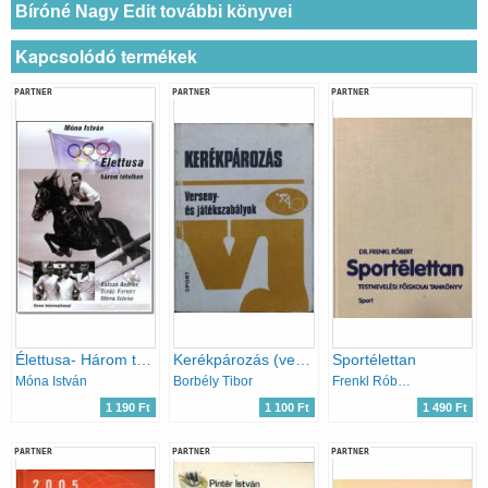
Bíróné Nagy Edit további könyvei
Kapcsolódó termékek
PARTNER
PARTNER
PARTNER
Élettusa- Három tételben
Kerékpározás (verseny- és játékszabályok)
Sportélettan
Móna István
Borbély Tibor
Frenkl Róbert dr.
1 190 Ft
1 100 Ft
1 490 Ft
PARTNER
PARTNER
PARTNER