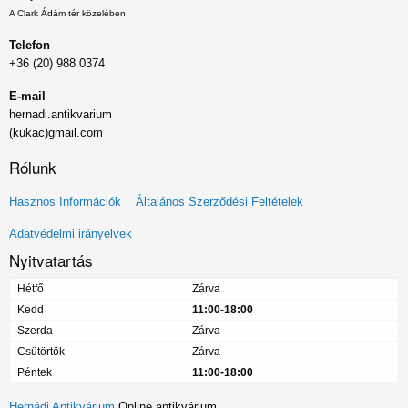
A Clark Ádám tér közelében
Telefon
+36 (20) 988 0374
E-mail
hernadi.antikvarium
(kukac)gmail.com
Rólunk
Lábléc
Hasznos Információk
Általános Szerződési Feltételek
menü
Adatvédelmi irányelvek
Nyitvatartás
Hétfő
Zárva
Kedd
11:00-18:00
Szerda
Zárva
Csütörtök
Zárva
Péntek
11:00-18:00
Hernádi Antikvárium
Online antikvárium