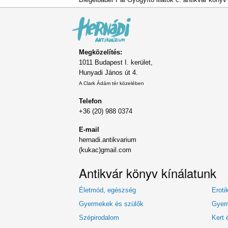
Megközelítés:
1011 Budapest I. kerület,
Hunyadi János út 4.
A Clark Ádám tér közelében
Telefon
+36 (20) 988 0374
E-mail
hernadi.antikvarium
(kukac)gmail.com
Antikvár könyv kínálatunk
Életmód, egészség
Eroti
Gyermekek és szülők
Gyerm
Szépirodalom
Kert 