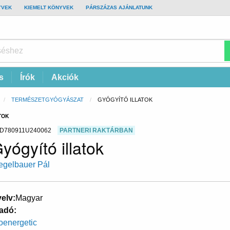
YVEK
KIEMELT KÖNYVEK
PÁRSZÁZAS AJÁNLATUNK
s
Írók
Akciók
TERMÉSZETGYÓGYÁSZAT
CURRENT:
GYÓGYÍTÓ ILLATOK
TOK
D780911U240062
PARTNERI RAKTÁRBAN
yógyító illatok
egelbauer Pál
elv
Magyar
adó
oenergetic