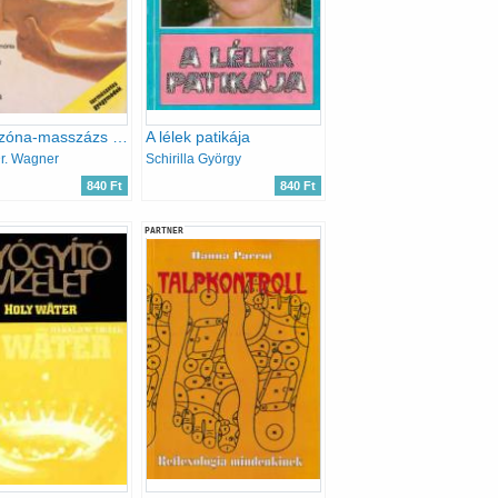
Reflexzóna-masszázs mindenkinek
A lélek patikája
r. Wagner
Schirilla György
840 Ft
840 Ft
PARTNER