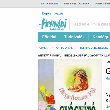
TOP
ANTIKVÁRIUM
FRISS FELTÖLTÉSEK
ANTIK KÖN
BAR
Felhasználói
Bejelentkezés
fiók
menüje
Hernádi
Fő
Főoldal
Tudnivalók
Katalógu
Antikvárium
navigáció
Online
Morzsa
CÍMLAP
KATEGÓRIÁK
ÉLETMÓD, EGÉSZSÉG
antikvárium
ANTIKVÁR KÖNYV – BIEGELBAUER PÁL GYÓGYÍTÓ ILLA
MI
G
Bi
Ny
Ki
Bi