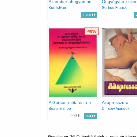
Az ember ahogyan nem ismerjük
Öngyógyító kisker
Kun István
Gertrud Franck
1 290 Ft
40%
A Gerson-diéta és a pszichoterápia szerepe a rákgyógyításban
Akupresszúra
Beata Bishop
Dr. Eőry Ajándok
990 Ft
594 Ft
Biegelbauer Pál Gyógyító illatok c. antikvár könyv