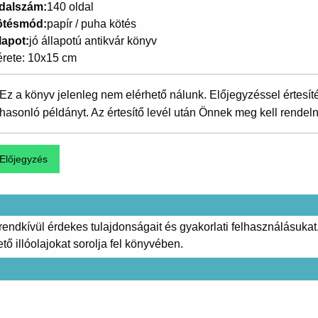
dalszám
140 oldal
ötésmód
papír / puha kötés
lapot
jó állapotú antikvár könyv
rete: 10x15 cm
Ez a könyv jelenleg nem elérhető nálunk. Előjegyzéssel értesít
hasonló példányt. Az értesítő levél után Önnek meg kell rendeln
k rendkívül érdekes tulajdonságait és gyakorlati felhasználásukat
ő illóolajokat sorolja fel könyvében.