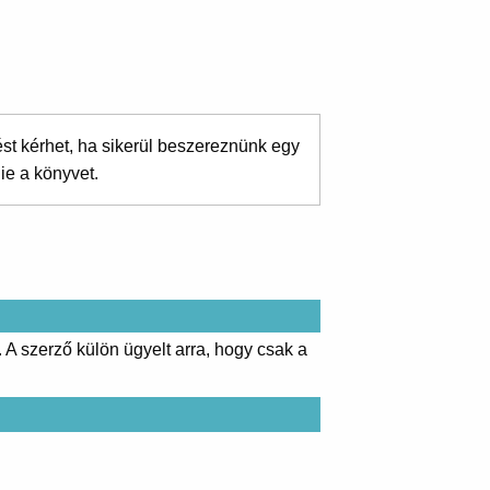
ést kérhet, ha sikerül beszereznünk egy
ie a könyvet.
. A szerző külön ügyelt arra, hogy csak a