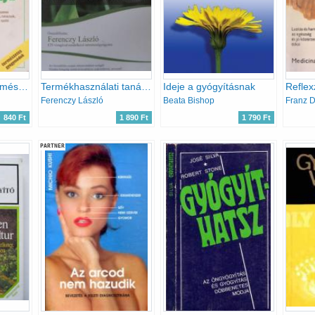
A hátfájdalmak természetes gyógymódja
Termékhasználati tanácsok
Ideje a gyógyításnak
Ferenczy László
Beata Bishop
Franz D
840 Ft
1 890 Ft
1 790 Ft
PARTNER