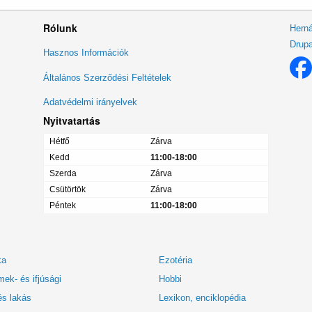
Rólunk
Herná
Drupa
Lábléc
Hasznos Információk
menü
Általános Szerződési Feltételek
Adatvédelmi irányelvek
Nyitvatartás
Hétfő
Zárva
Kedd
11:00-18:00
Szerda
Zárva
Csütörtök
Zárva
Péntek
11:00-18:00
ka
Ezotéria
ek- és ifjúsági
Hobbi
és lakás
Lexikon, enciklopédia