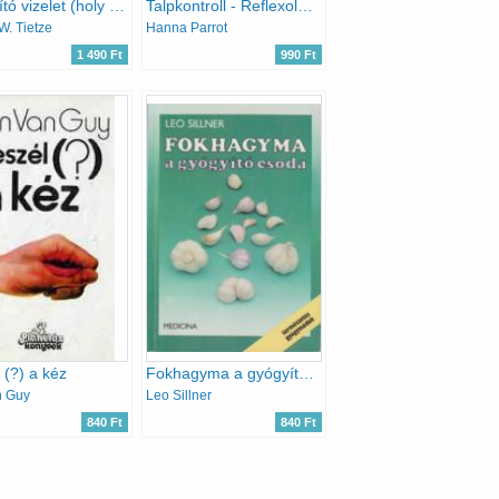
Gyógyító vizelet (holy water)
Talpkontroll - Reflexológia mindenkinek
W. Tietze
Hanna Parrot
1 490 Ft
990 Ft
 (?) a kéz
Fokhagyma a gyógyító csoda
n Guy
Leo Sillner
840 Ft
840 Ft