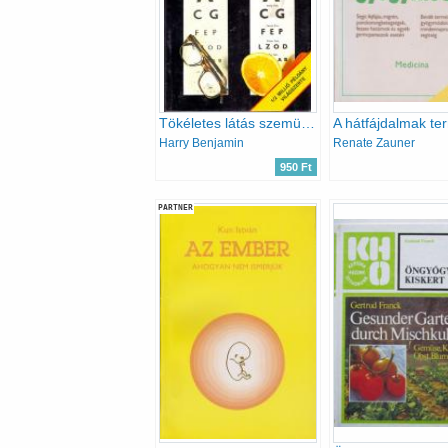
Tökéletes látás szemüveg nélkül
Harry Benjamin
Renate Zauner
950 Ft
PARTNER