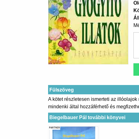
Ol
K
Ál
Mé
Fülszöveg
A kötet részletesen ismerteti az illóolajo
mindenki által hozzáférhető és megfizethet
Biegelbauer Pál további könyvei
PARTNER