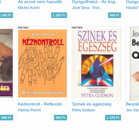
t
Az arcod nem hazudik
Gyógyíthatsz - Az öngyógyítás és a gyógyítás döbbenetes módja
Michio Kushi
José Silva · Robert B. Stone
Harald 
2 240 Ft
1 290 Ft
990 Ft
PARTNER
PARTNER
Kézkontroll - Reflexológia mindenkinek
Színek és egészség
Beszél
Hanna Parrot
Petra Godson
Jen Va
840 Ft
990 Ft
1 100 Ft