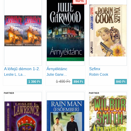
40%
A lófejű démon 1-2.
Árnyéktánc
Szfinx
Leslie L. Lawrence
Julie Garwood
Robin Cook
1 490 Ft
1 390 Ft
894 Ft
840 Ft
PARTNER
PARTNER