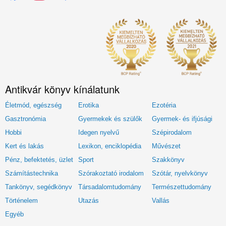
Antikvár könyv kínálatunk
Életmód, egészség
Erotika
Ezotéria
Gasztronómia
Gyermekek és szülők
Gyermek- és ifjúsági
Hobbi
Idegen nyelvű
Szépirodalom
Kert és lakás
Lexikon, enciklopédia
Művészet
Pénz, befektetés, üzlet
Sport
Szakkönyv
Számítástechnika
Szórakoztató irodalom
Szótár, nyelvkönyv
Tankönyv, segédkönyv
Társadalomtudomány
Természettudomány
Történelem
Utazás
Vallás
Egyéb