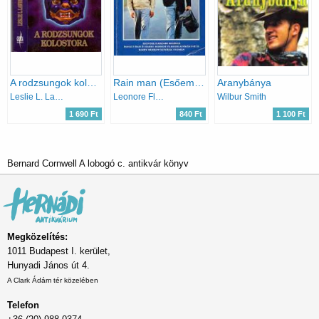
A rodzsungok kolostora
Rain man (Esőember)
Aranybánya
Leslie L. Lawrence
Leonore Fleischer
Wilbur Smith
1 690 Ft
840 Ft
1 100 Ft
Bernard Cornwell A lobogó c. antikvár könyv
Megközelítés:
1011 Budapest I. kerület,
Hunyadi János út 4.
A Clark Ádám tér közelében
Telefon