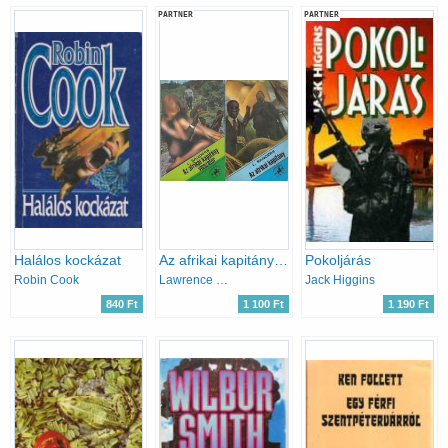
PARTNER
PARTNER
Halálos kockázat
Az afrikai kapitány + Az afrikai kapitány visszatér
Pokoljárás
Robin Cook
Lawrence Sanders
Jack Higgins
840 Ft
1 100 Ft
1 190 Ft