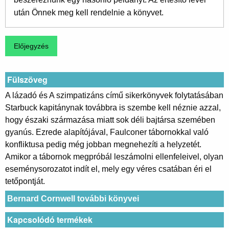
után Önnek meg kell rendelnie a könyvet.
Fülszöveg
A lázadó és A szimpatizáns című sikerkönyvek folytatásában
Starbuck kapitánynak továbbra is szembe kell néznie azzal,
hogy északi származása miatt sok déli bajtársa szemében
gyanús. Ezrede alapítójával, Faulconer tábornokkal való
konfliktusa pedig még jobban megnehezíti a helyzetét.
Amikor a tábornok megpróbál leszámolni ellenfeleivel, olyan
eseménysorozatot indít el, mely egy véres csatában éri el
tetőpontját.
Bernard Cornwell további könyvei
Kapcsolódó termékek