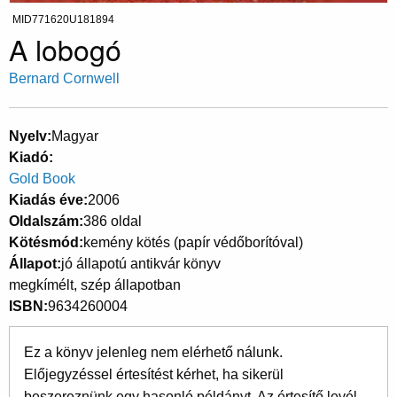
MID771620U181894
A lobogó
Bernard Cornwell
Nyelv
Magyar
Kiadó
Gold Book
Kiadás éve
2006
Oldalszám
386 oldal
Kötésmód
kemény kötés (papír védőborítóval)
Állapot
jó állapotú antikvár könyv
megkímélt, szép állapotban
ISBN
9634260004
Ez a könyv jelenleg nem elérhető nálunk.
Előjegyzéssel értesítést kérhet, ha sikerül
beszereznünk egy hasonló példányt. Az értesítő levél