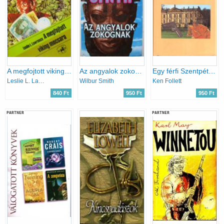
A megfojtott viking mocsara
Az angyalok zokognak
Egy férfi Szentpétervárról
Leslie L. Lawrence
Wilbur Smith
Ken Follett
840 Ft
950 Ft
950 Ft
PARTNER
PARTNER