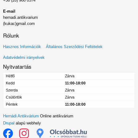
+36 (20) 988 0374
E-mail
hernadi.antikvarium
(kukac)gmail.com
Rólunk
Lábléc
Hasznos Információk
Általános Szerződési Feltételek
menü
Adatvédelmi irányelvek
Nyitvatartás
Hétfő
Zárva
Kedd
11:00-18:00
Szerda
Zárva
Csütörtök
Zárva
Péntek
11:00-18:00
Hernádi Antikvárium
Online antikvárium
Drupal
alapú webhely