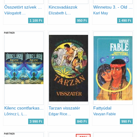
Összetört szívek szállodája - A kétperces szabály - A dupla sas - A zongorista
Kincsvadászok
Winnetou 3. - Old Firehand
Válogatott könyvek
Elizabeth Lowell
Karl May
1 100 Ft
950 Ft
1 490 Ft
PARTNER
Kilenc csontfarkas 1-2.
Tarzan visszatér
Fattyúdal
Lőrincz L. László
Edgar Rice Burroughs
Vavyan Fable
3 990 Ft
840 Ft
990 Ft
PARTNER