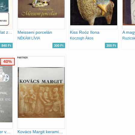
A porcelán (gondolat zsebkönyvek)
Meisseni porcelán
Kiss Roóz Ilona
NÉKÁM LÍVIA
Koczogh Ákos
Ruzicsk
840 Ft
300 Ft
300 Ft
PARTNER
40%
Führer für Sammler von Porzellan und Fayence
Kovács Margit keramikusművész gyűjteményes kiállítása - (1962, Ernst Múzeum)