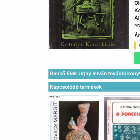
Ol
K
Ál
er
Ár
T
Benkő Elek-Ughy István további köny
Kapcsolódó termékek
PARTNER