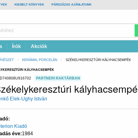
YVEK
KIEMELT KÖNYVEK
PÁRSZÁZAS AJÁNLATUNK
s
Írók
Akciók
ŰVÉSZET
KERÁMIA, PORCELÁN
CURRENT:
SZÉKELYKERESZTÚRI KÁLYHACSEMPÉK
ELYKERESZTÚRI KÁLYHACSEMPÉK
D740808U916702
PARTNERI RAKTÁRBAN
zékelykeresztúri kályhacsempé
nkő Elek-Ughy István
adó
iterion Kiadó
adás éve
1984