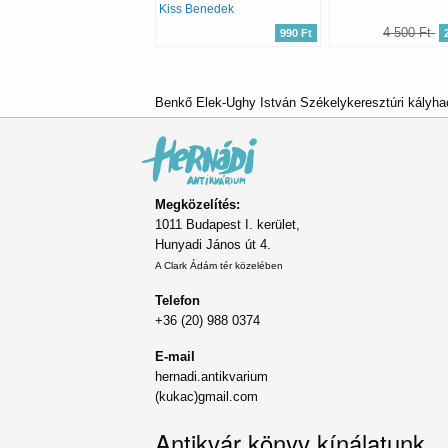
Kiss Benedek
4 500 Ft
990 Ft
Benkő Elek-Ughy István Székelykeresztúri kályha
Megközelítés:
1011 Budapest I. kerület,
Hunyadi János út 4.
A Clark Ádám tér közelében
Telefon
+36 (20) 988 0374
E-mail
hernadi.antikvarium
(kukac)gmail.com
Antikvár könyv kínálatunk