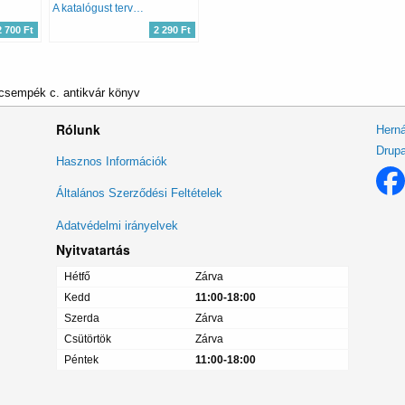
A katalógust tervezte: Katona László FOTÓ Escher Károly
2 700 Ft
2 290 Ft
csempék c. antikvár könyv
Rólunk
Herná
Drupa
Lábléc
Hasznos Információk
menü
Általános Szerződési Feltételek
Adatvédelmi irányelvek
Nyitvatartás
Hétfő
Zárva
Kedd
11:00-18:00
Szerda
Zárva
Csütörtök
Zárva
Péntek
11:00-18:00