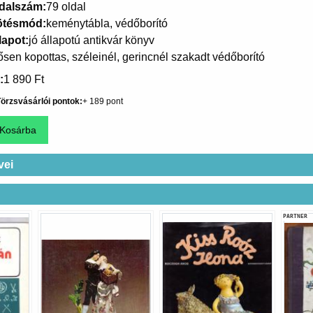
dalszám
79 oldal
ötésmód
keménytábla, védőborító
lapot
jó állapotú antikvár könyv
ősen kopottas, széleinél, gerincnél szakadt védőborító
1 890 Ft
örzsvásárlói pontok
189
vei
PARTNER