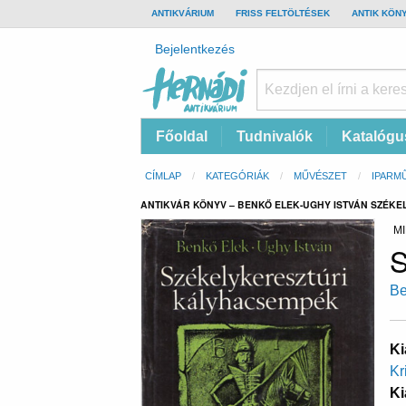
TOP
ANTIKVÁRIUM
FRISS FELTÖLTÉSEK
ANTIK KÖN
BAR
Felhasználói
Bejelentkezés
fiók
menüje
Hernádi
Fő
Főoldal
Tudnivalók
Katalógu
Antikvárium
navigáció
Online
Morzsa
CÍMLAP
KATEGÓRIÁK
MŰVÉSZET
IPARM
antikvárium
ANTIKVÁR KÖNYV – BENKŐ ELEK-UGHY ISTVÁN SZÉK
MI
S
Be
Ki
Kr
Ki