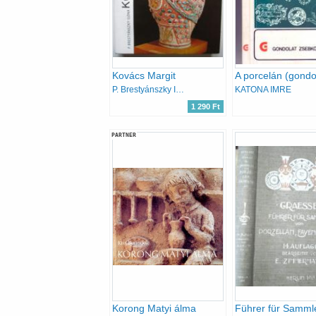
Kovács Margit
P. Brestyánszky Ilona
KATONA IMRE
1 290 Ft
PARTNER
Korong Matyi álma