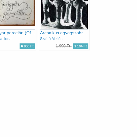
A magyar porcelán (Officina Képeskönyvek)
Archaikus agyagszobrászat Boiótiában - Apollo Könyvtár
a Ilona
Szabó Miklós
1 990 Ft
6 800 Ft
1 194 Ft