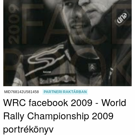
MID768142U581458
PARTNERI RAKTÁRBAN
WRC facebook 2009 - World
Rally Championship 2009
portrékönyv