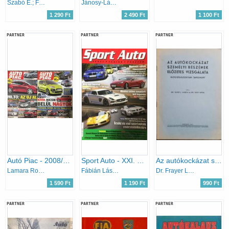
Szabó E.; Földy Attila; Baráz Miklós; Böröczky J.
Jánosy-Ládonyi-Misur (szerk.)
1 290 Ft
2 490 Ft
1 100 Ft
PARTNER
PARTNER
PARTNER
Autó Piac - 2008/12. szám + 2008/29. szám
Sport Auto - XXI. évfolyam, 2012. december
Az autókockázat személyi részének előzetes vizsgálata
Lamara Roland (főszerk.)
Fábián László (szerk.)
Dr. Frayer L. Márta, Steif Antal
1 590 Ft
1 190 Ft
990 Ft
PARTNER
PARTNER
PARTNER