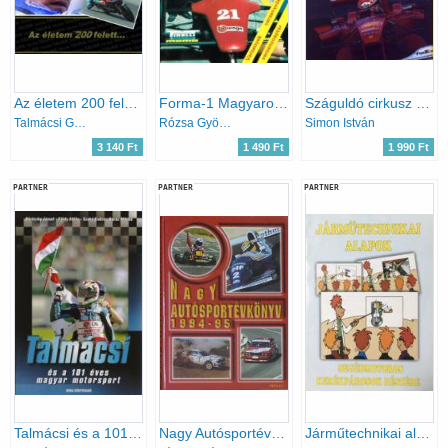
Az életem 200 felett ...
Forma-1 Magyarországon
Száguldó cirkusz 2000
Talmácsi Gábor- Stefano Favaro
Rózsa György
Simon István
3 140 Ft
1 490 Ft
1 990 Ft
PARTNER
PARTNER
PARTNER
Talmácsi és a 101 éves magyar motorsport
Nagy Autósportévkönyv 1994-95
Járműtechnikai alapok segédmotoros kerékpárosok részére