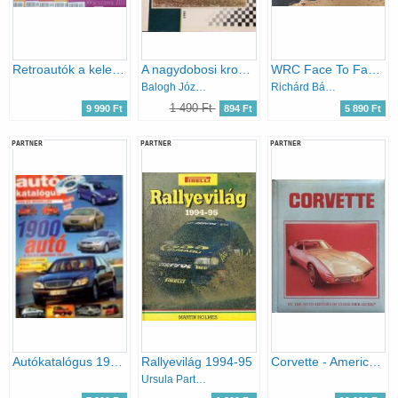
Retroautók a keleti blokkból - szórványszámok: 30-38, 41 (10 szám)
A nagydobosi krossz-csoda
WRC Face To Face 2013 - Official Yearbook of the FIA World Rally Championship
Balogh József, Zsoldos Barnabás
Richárd Bálint, Bálint Richárd
1 490 Ft
9 990 Ft
894 Ft
5 890 Ft
PARTNER
PARTNER
PARTNER
Autókatalógus 1998/3 1999-es modellév
Rallyevilág 1994-95
Corvette - America's Dream Machine
Ursula Partridge (szerk.)