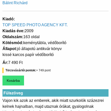
Bálint Richárd
Kiadó
TOP SPEED PHOTO AGENCY KFT.
Kiadás éve
2009
Oldalszám
163 oldal
Kötésmód
keménytábla, védőborító
Állapot
jó állapotú antikvár könyv
kissé karcos papír védőborító
Ár
7 490 Ft
Törzsvásárlói pontok
749
Fülszöveg
Vajon kik azok az emberek, akik miatt szurkolók százezrei
kelnek hajnalban, majd utaznak órákat, gyalogolnak