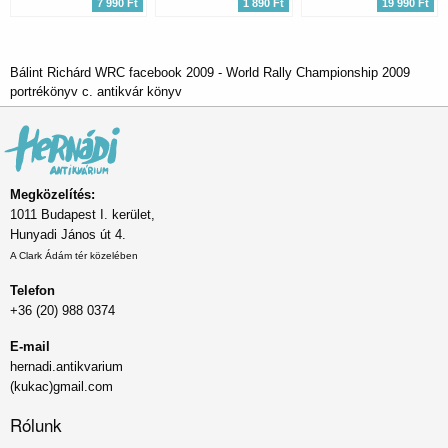
7 990 Ft
1 890 Ft
19 990 Ft
Bálint Richárd WRC facebook 2009 - World Rally Championship 2009
portrékönyv c. antikvár könyv
Megközelítés:
1011 Budapest I. kerület,
Hunyadi János út 4.
A Clark Ádám tér közelében
Telefon
+36 (20) 988 0374
E-mail
hernadi.antikvarium
(kukac)gmail.com
Rólunk