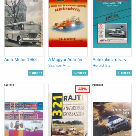
Autó-Motor 1958. IX. évf. 2, 3, 7-16, 18, 20, 21-23-as számok (18-szám egybekötve)
A Magyar Autó és Motorsport Szövetség szabálykönyve II.: Autós szabályok
Autókalauz útra-való '95 (negyedik évfolyam)
Szamos Miklós
Herold István (szerk.)
6 800 Ft
5 890 Ft
1 100 Ft
PARTNER
PARTNER
40%