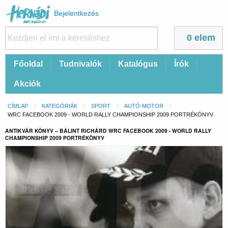
Felhasználói
Bejelentkezés
fiók
menüje
0 elem
Fő
Főoldal
Tudnivalók
Katalógus
Írók
navigáció
Akciók
Morzsa
CÍMLAP
KATEGÓRIÁK
SPORT
AUTÓ-MOTOR
CURRENT:
WRC FACEBOOK 2009 - WORLD RALLY CHAMPIONSHIP 2009 PORTRÉKÖNYV
ANTIKVÁR KÖNYV – BÁLINT RICHÁRD WRC FACEBOOK 2009 - WORLD RALLY
CHAMPIONSHIP 2009 PORTRÉKÖNYV