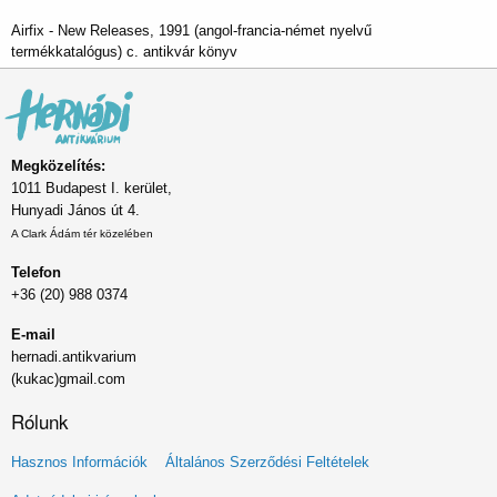
Airfix - New Releases, 1991 (angol-francia-német nyelvű
termékkatalógus) c. antikvár könyv
Megközelítés:
1011 Budapest I. kerület,
Hunyadi János út 4.
A Clark Ádám tér közelében
Telefon
+36 (20) 988 0374
E-mail
hernadi.antikvarium
(kukac)gmail.com
Rólunk
Lábléc
Hasznos Információk
Általános Szerződési Feltételek
menü