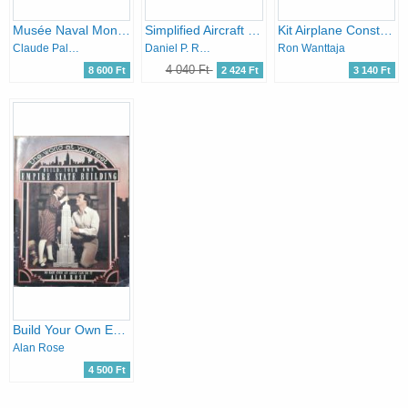
Musée Naval Monaco - Catalogue d'exposition + Catalogue d'exposition de la marine russe, 2015 (2 francia nyelvű kötet)
Simplified Aircraft Design for Homebuilders
Kit Airplane Construction
Claude Pallanca
Daniel P. Raymer Ph.D
Ron Wanttaja
4 040 Ft
8 600 Ft
2 424 Ft
3 140 Ft
Build Your Own Empire State Building: So Easy Even an Adult Can Do It
Alan Rose
4 500 Ft