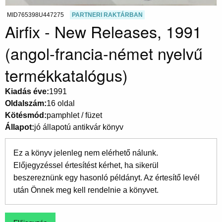
MID765398U447275
PARTNERI RAKTÁRBAN
Airfix - New Releases, 1991
(angol-francia-német nyelvű
termékkatalógus)
Kiadás éve
1991
Oldalszám
16 oldal
Kötésmód
pamphlet / füzet
Állapot
jó állapotú antikvár könyv
Ez a könyv jelenleg nem elérhető nálunk.
Előjegyzéssel értesítést kérhet, ha sikerül
beszereznünk egy hasonló példányt. Az értesítő levél
után Önnek meg kell rendelnie a könyvet.