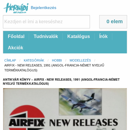
Felhasználói
Bejelentkezés
fiók
menüje
0 elem
Fő
Főoldal
Tudnivalók
Katalógus
Írók
navigáció
Akciók
Morzsa
CÍMLAP
KATEGÓRIÁK
HOBBI
MODELLEZÉS
CURRENT:
AIRFIX - NEW RELEASES, 1991 (ANGOL-FRANCIA-NÉMET NYELVŰ
TERMÉKKATALÓGUS)
ANTIKVÁR KÖNYV – AIRFIX - NEW RELEASES, 1991 (ANGOL-FRANCIA-NÉMET
NYELVŰ TERMÉKKATALÓGUS)