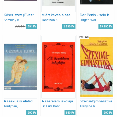
Kóser szex (Évezredek óta bevált receptek mindenkinek, akik szeretnék, hogy a szex több legyen számukra, mint ahogy eddig megszokták)
Miért kevés a szex a férfiaknak? Miért kevés a szerelem a nőknek?
Der Penis - sein bester Freund
Shmuley Boteach
Jonathan Kramer&Diane Dunaway
Jürgen Wolter
990 Ft
594 Ft
1 790 Ft
19 990 Ft
PARTNER
A szexuális életről
A szerelem iskolája
Szexuálgimnasztika
Tordjman, G.-Morand, C.
Dr. Fritz Kahn
Trényiné Rákócsi Zsuzsa
990 Ft
840 Ft
990 Ft