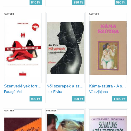
840 Ft
990 Ft
990 Ft
PARTNER
PARTNER
Szenvedélyek forró ketrece
Női szerepek a szexuálpszichológus szemével
Káma-szútra - A szerelem tankönyve
Faragó Melinda
Lux Elvira
Vátszjájana
999 Ft
300 Ft
1 490 Ft
PARTNER
PARTNER