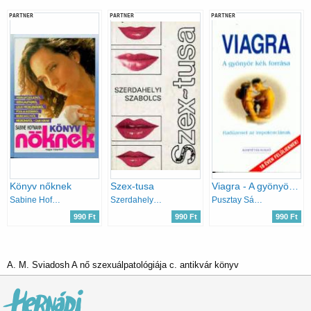
PARTNER
PARTNER
PARTNER
Könyv nőknek
Szex-tusa
Viagra - A gyönyör kék forrása - Hadüzenet az impotenciának
Sabine Hofmann
Szerdahelyi Szabolcs
Pusztay Sándor
990 Ft
990 Ft
990 Ft
A. M. Sviadosh A nő szexuálpatológiája c. antikvár könyv