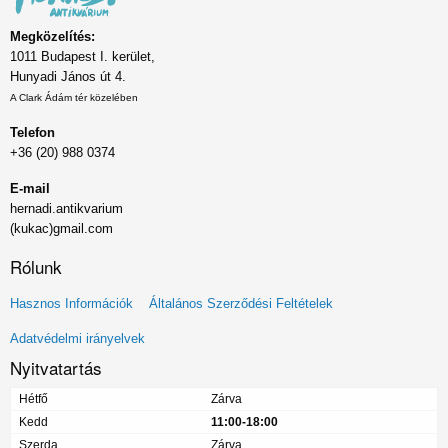
Megközelítés:
1011 Budapest I. kerület,
Hunyadi János út 4.
A Clark Ádám tér közelében
Telefon
+36 (20) 988 0374
E-mail
hernadi.antikvarium
(kukac)gmail.com
Rólunk
Lábléc
Hasznos Információk
Általános Szerződési Feltételek
menü
Adatvédelmi irányelvek
Nyitvatartás
Hétfő
Zárva
Kedd
11:00-18:00
Szerda
Zárva