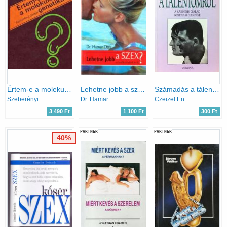
Értem-e a molekuláris genetikát?
Lehetne jobb a szex mindkettőnknek?
Számadás a tálentomról (A Karinthy család genetikai elemzése)
Szeberényi József
Dr. Hamar Ottó
Czeizel Endre-Erős Erika
3 490 Ft
1 100 Ft
300 Ft
PARTNER
PARTNER
40%