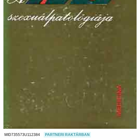
MID735573U112384
PARTNERI RAKTÁRBAN