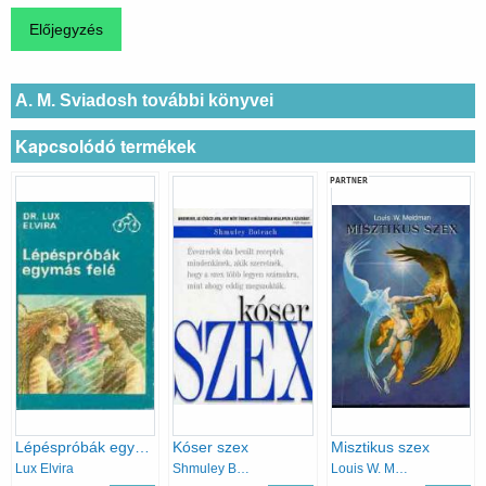
A. M. Sviadosh további könyvei
Kapcsolódó termékek
PARTNER
Lépéspróbák egymás felé
Kóser szex
Misztikus szex
Lux Elvira
Shmuley Boteach
Louis W. Meldman