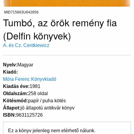
MID715663U642856
Tumbó, az örök remény fia
(Delfin könyvek)
A. és Cz. Centkiewicz
Nyelv
Magyar
Kiadó
Móra Ferenc Könyvkiadó
Kiadás éve
1981
Oldalszám
258 oldal
Kötésmód
papír / puha kötés
Állapot
jó állapotú antikvár könyv
ISBN
9631125726
Ez a könyv jelenleg nem elérhető nálunk.