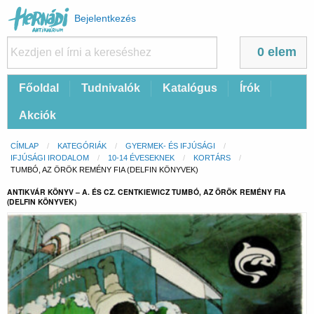
Felhasználói
Bejelentkezés
fiók
menüje
0 elem
Fő
Főoldal
Tudnivalók
Katalógus
Írók
navigáció
Akciók
Morzsa
CÍMLAP
KATEGÓRIÁK
GYERMEK- ÉS IFJÚSÁGI
IFJÚSÁGI IRODALOM
10-14 ÉVESEKNEK
KORTÁRS
CURRENT:
TUMBÓ, AZ ÖRÖK REMÉNY FIA (DELFIN KÖNYVEK)
ANTIKVÁR KÖNYV – A. ÉS CZ. CENTKIEWICZ TUMBÓ, AZ ÖRÖK REMÉNY FIA
(DELFIN KÖNYVEK)