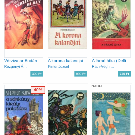
Vérzivatar Budán (Anno Domini 1686)
A korona kalandjai
A fáraó átka (Delfin könyvek)
Rozgonyi Ádám-Fassel Ferenc
Pintér József
Ráth-Végh István
300 Ft
990 Ft
740 Ft
PARTNER
40%