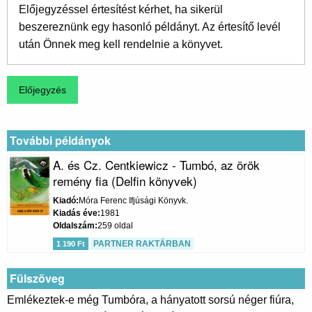
Előjegyzéssel értesítést kérhet, ha sikerül
beszereznünk egy hasonló példányt. Az értesítő levél
után Önnek meg kell rendelnie a könyvet.
További példányok
A. és Cz. Centkiewicz - Tumbó, az örök
remény fia (Delfin könyvek)
Kiadó
Móra Ferenc Ifjúsági Könyvk.
Kiadás éve
1981
Oldalszám
259 oldal
PARTNER RAKTÁRBAN
1 190 Ft
Fülszöveg
Emlékeztek-e még Tumbóra, a hányatott sorsú néger fiúra,