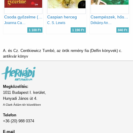
Csoda győzelme (Pony Club - Telivér)
Caspian herceg
Csempészek, hősök, kikötők
Joanna Campbell
C. S. Lewis
Dékány András
1 100 Ft
1 190 Ft
840 Ft
A. és Cz. Centkiewicz Tumbó, az örök remény fia (Delfin könyvek) c.
antikvár könyv
Megközelítés:
1011 Budapest I. kerület,
Hunyadi János út 4.
A Clark Ádám tér közelében
Telefon
+36 (20) 988 0374
E-mail