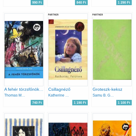
990 Ft
840 Ft
1 290 Ft
PARTNER
PARTNER
A fehér törzsfőnök (Delfin könyvek)
Csillagnéző
Groteszk-keksz
Thomas Mayne Reid
Katherine Paterson
Samu B. Gábor
740 Ft
1 190 Ft
1 100 Ft