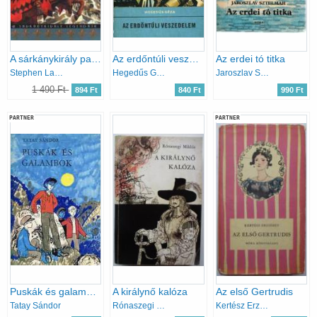
A sárkánykirály palotája
Az erdőntúli veszedelem (Delfin könyvek)
Az erdei tó titka
Stephen Lawhead
Hegedűs Géza
Jaroszlav Sztelmah
1 490 Ft
894 Ft
840 Ft
990 Ft
PARTNER
PARTNER
Puskák és galambok
A királynő kalóza
Az első Gertrudis
Tatay Sándor
Rónaszegi Miklós
Kertész Erzsébet