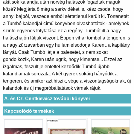
akit sok kalandja után norvég halászok fogadtak maguk
közé? Megjárta ő még a sarkvidéket is, kész csoda, hogy
annyi bajból, veszedelemből sértetlenül került ki. Történetét
a Tumbó kalandjai című könyvben olvashattátok - amelynek
szinte egyenes folytatása ez a regény. Tumbót itt a nagy
halászhajón látjuk viszont. Éppen vihar tombol a tengeren, s
a nagy zűrzavarban egy hullám elsodorja Karent, a kapitány
lányát. Csak Tumbó látja a balesetet, s nem sokat
gondolkozik, Karen után ugrik, hogy kimentse... Ezzel az
izgalmas, feszült jelentettel kezdődik Tumbó újabb
kalandjainak sorozata. A két gyerek sokáig hányódik a
tengeren, és amikor azt hiszik, vége a viszontagságoknak, új
kalandok és új megpróbáltatások várnak rájuk.
A. és Cz. Centkiewicz további könyvei
Kapcsolódó termékek
PARTNER