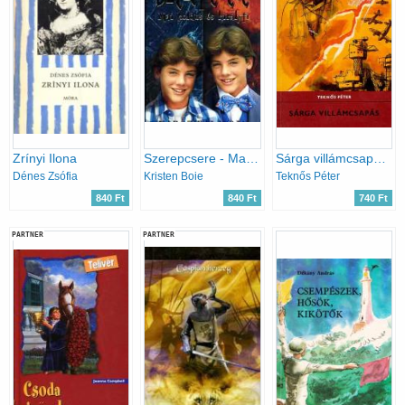
Zrínyi Ilona
Szerepcsere - Mai koldus és királyfi
Sárga villámcsapás (Delfin könyvek)
Dénes Zsófia
Kristen Boie
Teknős Péter
840 Ft
840 Ft
740 Ft
PARTNER
PARTNER