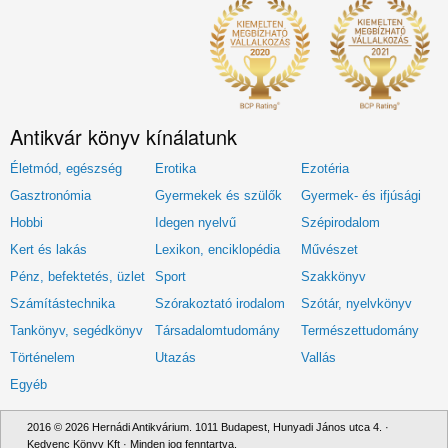
Antikvár könyv kínálatunk
Életmód, egészség
Erotika
Ezotéria
Gasztronómia
Gyermekek és szülők
Gyermek- és ifjúsági
Hobbi
Idegen nyelvű
Szépirodalom
Kert és lakás
Lexikon, enciklopédia
Művészet
Pénz, befektetés, üzlet
Sport
Szakkönyv
Számítástechnika
Szórakoztató irodalom
Szótár, nyelvkönyv
Tankönyv, segédkönyv
Társadalomtudomány
Természettudomány
Történelem
Utazás
Vallás
Egyéb
2016 © 2026 Hernádi Antikvárium. 1011 Budapest, Hunyadi János utca 4. ·
Kedvenc Könyv Kft · Minden jog fenntartva.