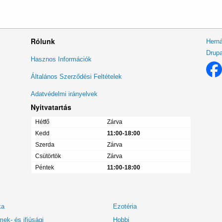
Rólunk
Herná
Drupa
Lábléc
Hasznos Információk
menü
Általános Szerződési Feltételek
Adatvédelmi irányelvek
Nyitvatartás
Hétfő
Zárva
Kedd
11:00-18:00
Szerda
Zárva
Csütörtök
Zárva
Péntek
11:00-18:00
ka
Ezotéria
ek- és ifjúsági
Hobbi