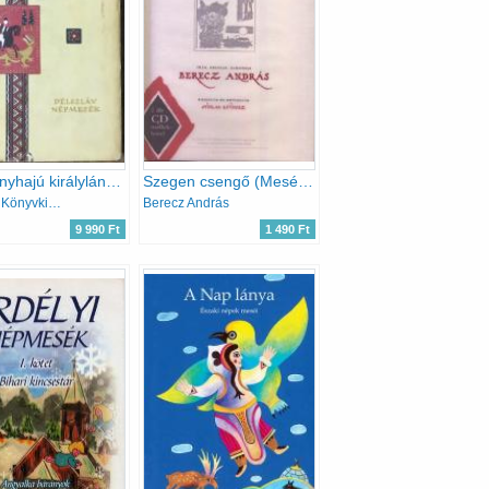
Az aranyhajú királylány -Délszláv népmesék
Szegen csengő (Mesék, népdalok a Nagykunságról és annak környékéről, muzsikával)
Európa Könyvkiadó
Berecz András
9 990 Ft
1 490 Ft