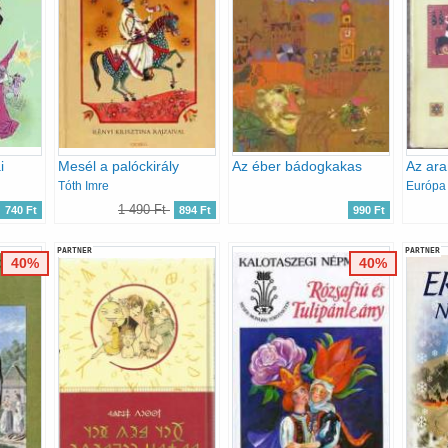
i
Mesél a palóckirály
Az éber bádogkakas
Tóth Imre
1 490 Ft
740 Ft
894 Ft
990 Ft
PARTNER
PARTNER
40%
40%