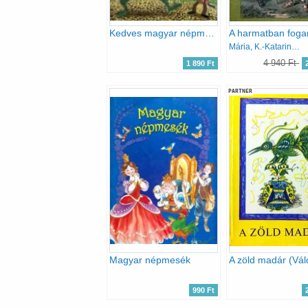
Kedves magyar népmeséim
Mária, K.-Katarina, K.
4 940 Ft
1 890 Ft
PARTNER
Magyar népmesék
990 Ft