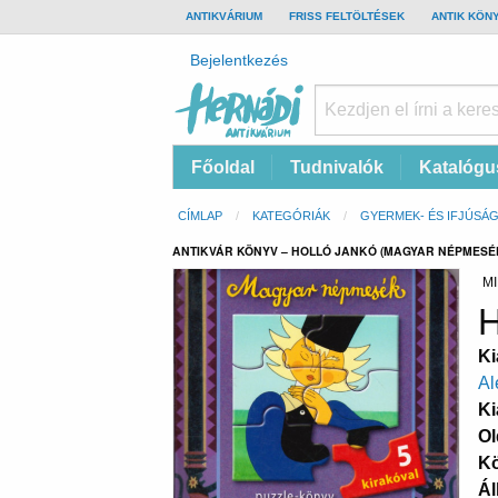
TOP
ANTIKVÁRIUM
FRISS FELTÖLTÉSEK
ANTIK KÖN
BAR
Felhasználói
Bejelentkezés
fiók
menüje
Hernádi
Fő
Főoldal
Tudnivalók
Katalógu
Antikvárium
navigáció
Online
Morzsa
CÍMLAP
KATEGÓRIÁK
GYERMEK- ÉS IFJÚSÁG
antikvárium
ANTIKVÁR KÖNYV – HOLLÓ JANKÓ (MAGYAR NÉPMESÉ
MI
H
Ki
Al
Ki
Ol
K
Ál