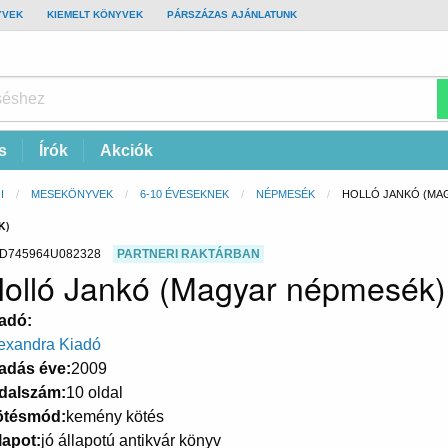
YVEK
KIEMELT KÖNYVEK
PÁRSZÁZAS AJÁNLATUNK
s
Írók
Akciók
I
MESEKÖNYVEK
6-10 ÉVESEKNEK
NÉPMESÉK
CURRENT:
HOLLÓ JANKÓ (MA
K)
D745964U082328
PARTNERI RAKTÁRBAN
olló Jankó (Magyar népmesék)
adó
exandra Kiadó
adás éve
2009
dalszám
10 oldal
ötésmód
kemény kötés
lapot
jó állapotú antikvár könyv